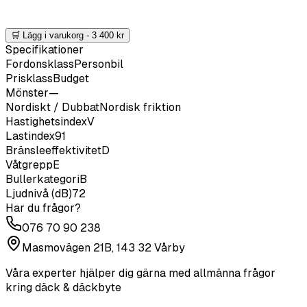
🛒 Lägg i varukorg -
3 400
kr
Specifikationer
Fordonsklass
Personbil
Prisklass
Budget
Mönster
—
Nordiskt / Dubbat
Nordisk friktion
Hastighetsindex
V
Lastindex
91
Bränsleeffektivitet
D
Våtgrepp
E
Bullerkategori
B
Ljudnivå (dB)
72
Har du frågor?
076 70 90 238
Masmovägen 21B, 143 32 Vårby
Våra experter hjälper dig gärna med allmänna frågor
kring däck & däckbyte