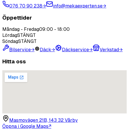
076 70 90 238
→
info@mekaexperten.se
→
Öppettider
Måndag - Fredag
09:00
-
18:00
Lördag
STÄNGT
Söndag
STÄNGT
Bilservice
→
Däck
→
Däckservice
→
Verkstad
→
Hitta oss
Masmovägen 21B, 143 32 Vårby
Öppna i Google Maps
↗