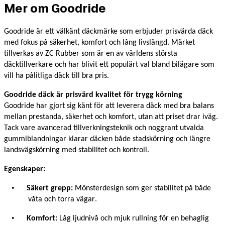
Mer om
Goodride
Goodride ä
r ett v
älkä
nt d
äckmä
rke som erbjuder prisv
ärda dä
ck
med fokus p
å sä
kerhet, komfort och l
å
ng livslängd. Mä
rket
tillverkas av ZC Rubber som är
en av vä
rldens största
d
ä
cktillverkare och har blivit ett popul
ä
rt val bland bil
ä
gare som
vill ha p
å
litliga d
ä
ck till bra pris.
Goodride däck
är
prisvärd kvalitet f
ö
r trygg k
ö
rning
Goodride har gjort sig k
änt f
ör att leverera d
ä
ck med bra balans
mellan prestanda, s
ä
kerhet och komfort, utan att priset drar iv
ä
g.
Tack vare avancerad tillverkningsteknik och noggrant utvalda
gummiblandningar klarar d
ä
cken b
å
de stadsk
örning och l
ängre
landsvägs
körning med stabilitet och kontroll.
Egenskaper:
•
Sä
kert grepp:
M
önsterdesign som ger stabilitet p
å b
å
de
v
å
t
a och torra
vägar
.
•
Komfort:
L
å
g ljudnivå
och mjuk rullning fö
r en behaglig