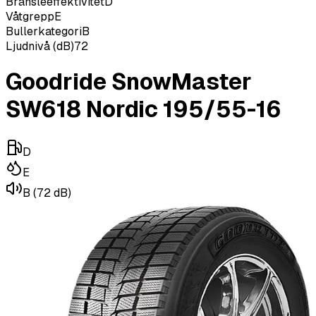
Bränsleeffektivitet
D
Våtgrepp
E
Bullerkategori
B
Ljudnivå (dB)
72
Goodride SnowMaster
SW618 Nordic 195/55-16
D
E
B
(72 dB)