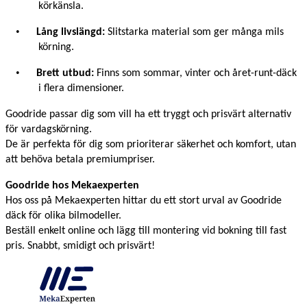
k
ö
rkänsla.
•
L
å
ng livslä
ngd:
Slitstarka material som ger m
å
nga mils
kö
rning.
•
Brett utbud:
Finns som sommar, vinter och
å
ret-runt-d
ä
ck
i flera dimensioner.
Goodride passar dig som vill ha ett tryggt och prisv
ärt alternativ
f
ör vardagskö
rning.
De
ä
r perfekta för dig som prioriterar s
ä
kerhet och komfort, utan
att behö
va betala premiumpriser.
Goodride hos Mekaexperten
Hos oss p
å
Mekaexperten hittar du ett stort urval av Goodride
d
äck f
ö
r olika bilmodeller.
Bestä
ll enkelt online och lägg till
montering
vid bokning till fast
pris.
Snabbt, smidigt och prisv
ärt
!