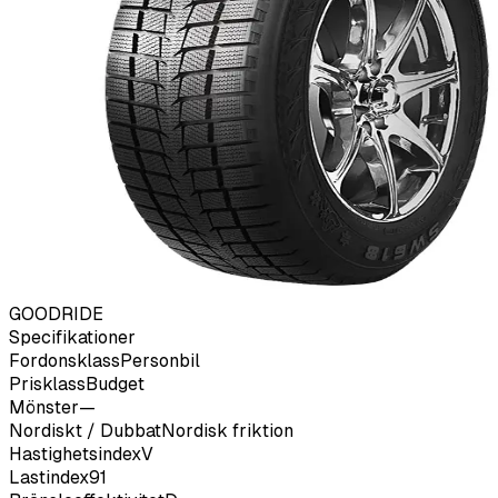
GOODRIDE
Specifikationer
Fordonsklass
Personbil
Prisklass
Budget
Mönster
—
Nordiskt / Dubbat
Nordisk friktion
Hastighetsindex
V
Lastindex
91