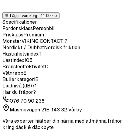
🛒 Lägg i varukorg -
11 000
kr
Specifikationer
Fordonsklass
Personbil
Prisklass
Premium
Mönster
VIKING CONTACT 7
Nordiskt / Dubbat
Nordisk friktion
Hastighetsindex
T
Lastindex
105
Bränsleeffektivitet
C
Våtgrepp
E
Bullerkategori
B
Ljudnivå (dB)
71
Har du frågor?
076 70 90 238
Masmovägen 21B, 143 32 Vårby
Våra experter hjälper dig gärna med allmänna frågor
kring däck & däckbyte