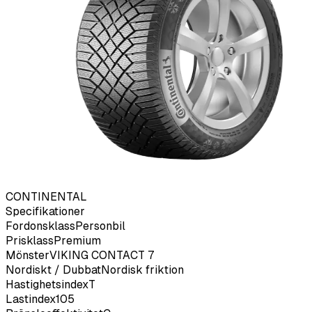
CONTINENTAL
Specifikationer
Fordonsklass
Personbil
Prisklass
Premium
Mönster
VIKING CONTACT 7
Nordiskt / Dubbat
Nordisk friktion
Hastighetsindex
T
Lastindex
105