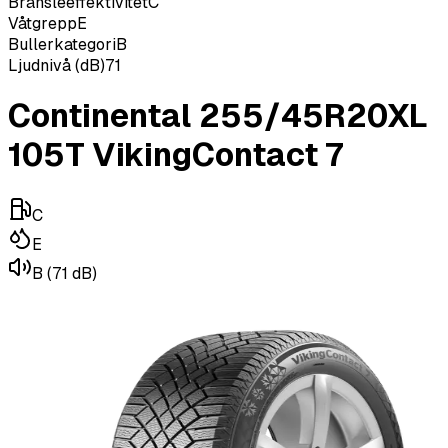
Bränsleeffektivitet
C
Våtgrepp
E
Bullerkategori
B
Ljudnivå (dB)
71
Continental 255/45R20XL
105T VikingContact 7
C
E
B
(71 dB)