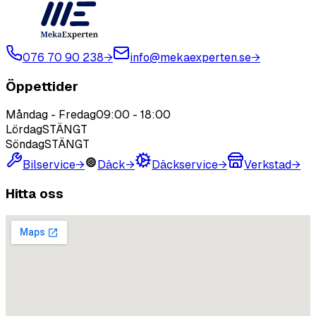
076 70 90 238
→
info@mekaexperten.se
→
Öppettider
Måndag - Fredag
09:00
-
18:00
Lördag
STÄNGT
Söndag
STÄNGT
Bilservice
→
Däck
→
Däckservice
→
Verkstad
→
Hitta oss