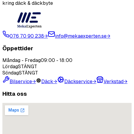
kring däck & däckbyte
076 70 90 238
→
info@mekaexperten.se
→
Öppettider
Måndag - Fredag
09:00
-
18:00
Lördag
STÄNGT
Söndag
STÄNGT
Bilservice
→
Däck
→
Däckservice
→
Verkstad
→
Hitta oss