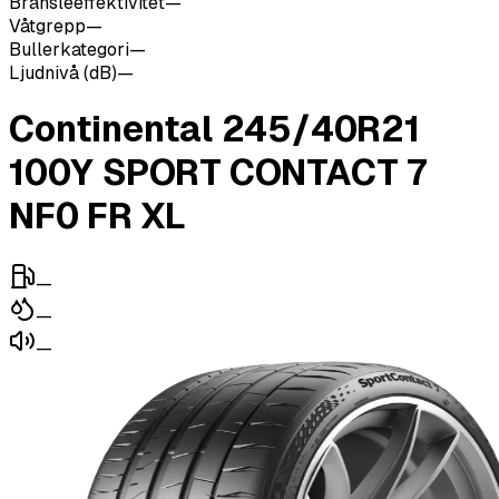
Bränsleeffektivitet
—
Våtgrepp
—
Bullerkategori
—
Ljudnivå (dB)
—
Continental 245/40R21
100Y SPORT CONTACT 7
NF0 FR XL
—
—
—