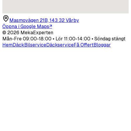
Masmovägen 21B, 143 32 Vårby
Öppna i Google Maps
↗
©
2026
MekaExperten
Mån-Fre 09:00-18:00 • Lör 11:00-14:00 • Söndag stängt
Hem
Däck
Bilservice
Däckservice
Få Offert
Bloggar