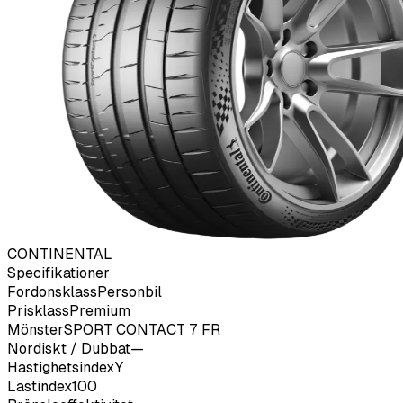
CONTINENTAL
Specifikationer
Fordonsklass
Personbil
Prisklass
Premium
Mönster
SPORT CONTACT 7 FR
Nordiskt / Dubbat
—
Hastighetsindex
Y
Lastindex
100