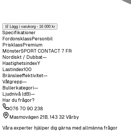
🛒 Lägg i varukorg -
16 000
kr
Specifikationer
Fordonsklass
Personbil
Prisklass
Premium
Mönster
SPORT CONTACT 7 FR
Nordiskt / Dubbat
—
Hastighetsindex
Y
Lastindex
100
Bränsleeffektivitet
—
Våtgrepp
—
Bullerkategori
—
Ljudnivå (dB)
—
Har du frågor?
076 70 90 238
Masmovägen 21B, 143 32 Vårby
Våra experter hjälper dig gärna med allmänna frågor