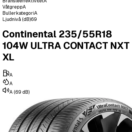
Bränsleeffektivitet
A
Våtgrepp
A
Bullerkategori
A
Ljudnivå (dB)
69
Continental 235/55R18
104W ULTRA CONTACT NXT
XL
A
A
A
(69 dB)