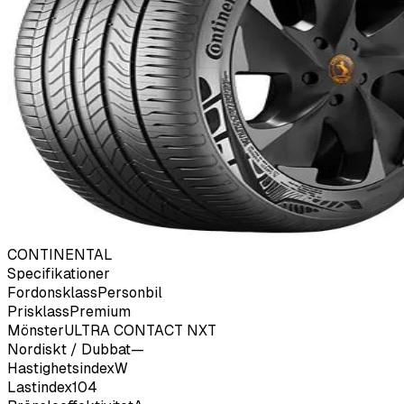
CONTINENTAL
Specifikationer
Fordonsklass
Personbil
Prisklass
Premium
Mönster
ULTRA CONTACT NXT
Nordiskt / Dubbat
—
Hastighetsindex
W
Lastindex
104