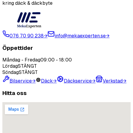
kring däck & däckbyte
076 70 90 238
→
info@mekaexperten.se
→
Öppettider
Måndag - Fredag
09:00
-
18:00
Lördag
STÄNGT
Söndag
STÄNGT
Bilservice
→
Däck
→
Däckservice
→
Verkstad
→
Hitta oss