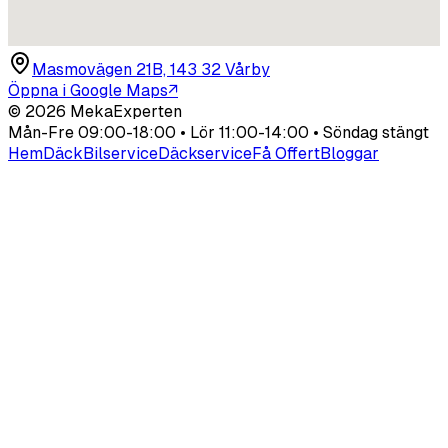
Masmovägen 21B, 143 32 Vårby
Öppna i Google Maps
↗
©
2026
MekaExperten
Mån-Fre 09:00-18:00 • Lör 11:00-14:00 • Söndag stängt
Hem
Däck
Bilservice
Däckservice
Få Offert
Bloggar