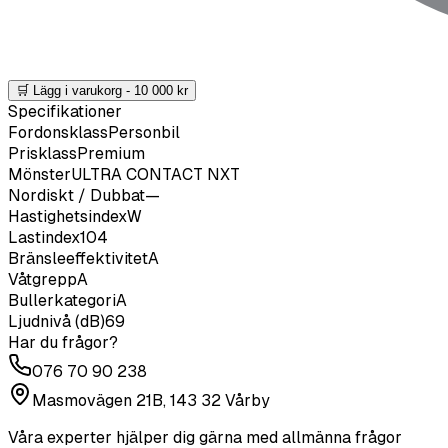
🛒 Lägg i varukorg -
10 000
kr
Specifikationer
Fordonsklass
Personbil
Prisklass
Premium
Mönster
ULTRA CONTACT NXT
Nordiskt / Dubbat
—
Hastighetsindex
W
Lastindex
104
Bränsleeffektivitet
A
Våtgrepp
A
Bullerkategori
A
Ljudnivå (dB)
69
Har du frågor?
076 70 90 238
Masmovägen 21B, 143 32 Vårby
Våra experter hjälper dig gärna med allmänna frågor