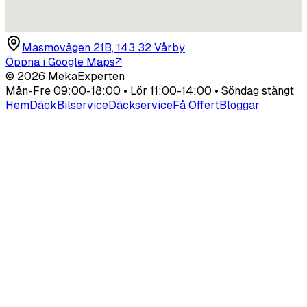
Masmovägen 21B, 143 32 Vårby
Öppna i Google Maps
↗
©
2026
MekaExperten
Mån-Fre 09:00-18:00 • Lör 11:00-14:00 • Söndag stängt
Hem
Däck
Bilservice
Däckservice
Få Offert
Bloggar