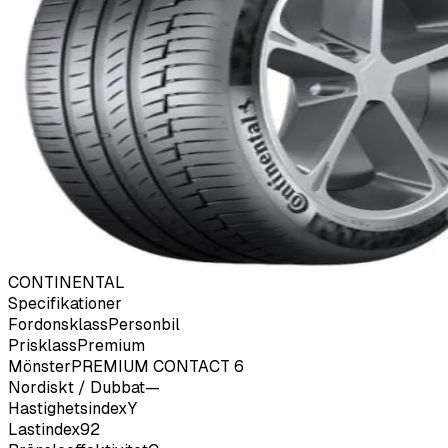
CONTINENTAL
Specifikationer
Fordonsklass
Personbil
Prisklass
Premium
Mönster
PREMIUM CONTACT 6
Nordiskt / Dubbat
—
Hastighetsindex
Y
Lastindex
92