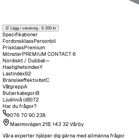
🛒 Lägg i varukorg -
6 200
kr
Specifikationer
Fordonsklass
Personbil
Prisklass
Premium
Mönster
PREMIUM CONTACT 6
Nordiskt / Dubbat
—
Hastighetsindex
Y
Lastindex
92
Bränsleeffektivitet
C
Våtgrepp
A
Bullerkategori
B
Ljudnivå (dB)
72
Har du frågor?
076 70 90 238
Masmovägen 21B, 143 32 Vårby
Våra experter hjälper dig gärna med allmänna frågor