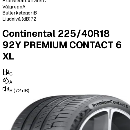
Bränsleeffektivitet
C
Våtgrepp
A
Bullerkategori
B
Ljudnivå (dB)
72
Continental 225/40R18
92Y PREMIUM CONTACT 6
XL
C
A
B
(72 dB)