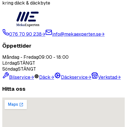
kring däck & däckbyte
076 70 90 238
→
info@mekaexperten.se
→
Öppettider
Måndag - Fredag
09:00
-
18:00
Lördag
STÄNGT
Söndag
STÄNGT
Bilservice
→
Däck
→
Däckservice
→
Verkstad
→
Hitta oss