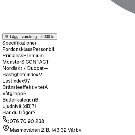
🛒 Lägg i varukorg -
3 000
kr
Specifikationer
Fordonsklass
Personbil
Prisklass
Premium
Mönster
S CONTACT
Nordiskt / Dubbat
—
Hastighetsindex
M
Lastindex
97
Bränsleeffektivitet
A
Våtgrepp
B
Bullerkategori
B
Ljudnivå (dB)
71
Har du frågor?
076 70 90 238
Masmovägen 21B, 143 32 Vårby