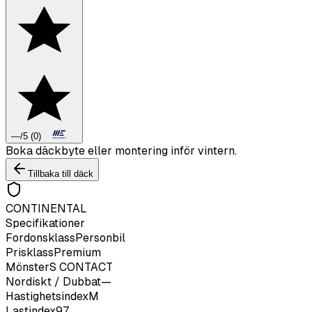
—
/5
(
0
)
Boka däckbyte eller montering inför vintern.
Tillbaka till däck
CONTINENTAL
Specifikationer
Fordonsklass
Personbil
Prisklass
Premium
Mönster
S CONTACT
Nordiskt / Dubbat
—
Hastighetsindex
M
Lastindex
97