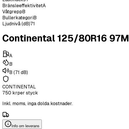
Bränsleeffektivitet
A
Våtgrepp
B
Bullerkategori
B
Ljudnivå (dB)
71
Continental 125/80R16 97
A
B
B
(71 dB)
CONTINENTAL
750
kr
per styck
Inkl. moms, inga dolda kostnader.
Info om leverans