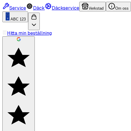
Service
Däck
Däckservice
Verkstad
Om oss
ABC 123
Hitta min beställning