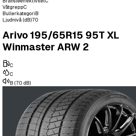
Bränsleeffektivitet
C
Våtgrepp
C
Bullerkategori
B
Ljudnivå (dB)
70
Arivo 195/65R15 95T XL
Winmaster ARW 2
C
C
B
(70 dB)