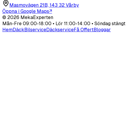
Masmovägen 21B, 143 32 Vårby
Öppna i Google Maps
↗
©
2026
MekaExperten
Mån-Fre 09:00-18:00 • Lör 11:00-14:00 • Söndag stängt
Hem
Däck
Bilservice
Däckservice
Få Offert
Bloggar