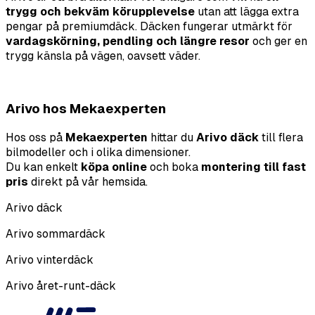
trygg och bekv
äm k
örupplevelse
utan att l
ä
gga extra
pengar p
å premiumdäck.
Dä
cken fungerar utm
ärkt f
ö
r
vardagskörning, pendling och l
ä
ngre resor
och ger en
trygg k
ä
nsla p
å vä
gen, oavsett v
äder.
Arivo hos Mekaexperten
Hos
oss på
Mekaexperten
hittar du
Arivo däck
till flera
bilmodeller och i olika dimensioner.
Du kan enkelt
k
ö
pa online
och boka
montering till fast
pris
direkt
på
v
å
r hemsida.
Arivo däck
Arivo sommardäck
Arivo vinterdäck
Arivo
å
ret-runt-d
äck