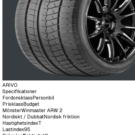
ARIVO
Specifikationer
Fordonsklass
Personbil
Prisklass
Budget
Mönster
Winmaster ARW 2
Nordiskt / Dubbat
Nordisk friktion
Hastighetsindex
T
Lastindex
95