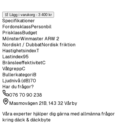
🛒 Lägg i varukorg -
3 400
kr
Specifikationer
Fordonsklass
Personbil
Prisklass
Budget
Mönster
Winmaster ARW 2
Nordiskt / Dubbat
Nordisk friktion
Hastighetsindex
T
Lastindex
95
Bränsleeffektivitet
C
Våtgrepp
C
Bullerkategori
B
Ljudnivå (dB)
70
Har du frågor?
076 70 90 238
Masmovägen 21B, 143 32 Vårby
Våra experter hjälper dig gärna med allmänna frågor
kring däck & däckbyte