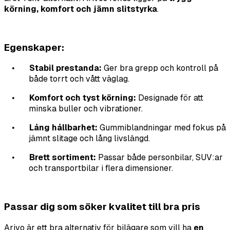
k
örning, komfort och j
ämn slitstyrka
.
Egenskaper:
Stabil prestanda:
Ger bra grepp och kontroll p
å
•
b
å
de torr
t och vått
väg
lag
.
Komfort och tyst körning
:
Designade för att
•
minska buller och vibrationer.
L
å
ng h
å
llbarhet:
Gummiblandningar med fokus p
å
•
jä
mnt slitage och l
å
ng livslängd.
Brett sortiment:
Passar b
å
de personbilar, SUV:ar
•
och transportbilar i flera dimensioner.
Passar dig som söker kvalitet till bra pris
Arivo ä
r ett bra alternativ fö
r bilä
gare som vill ha
en