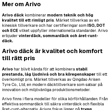
Mer om
Arivo
Arivo däck
kombinerar
modern teknik och hög
kvalitet till ett rimligt pris
. Mä
rket tillverkas av en
kinesisk tillverkare och har certifieringar som
ISO, DOT
och ECE
vilket uppfyller internationella standarder
.
Arivo
erbjuder
vinter
däck, sommardäck och
å
ret-runt-
d
äck
.
Arivo dä
ck
är kvalitet och komfort
till r
ä
tt pris
Arivo
har blivit k
än
da
f
ör att kombinera
stabil
prestanda, l
å
g ljudnivå
och bra kö
regenskaper
till ett
överkomligt pris.
Mä
rket tillverkas av Qingdao Arisen
Tyre Co., Ltd, en modern d
ä
cktillverkare som satsar p
å
innovation och miljö
vä
nliga produktionsmetoder.
Arivo finns i flera modeller för olika kö
rf
ö
rh
ållanden
. F
r
å
n
effektiva sommard
ä
ck till s
äkra vinterdä
ck och flexibla
å
ret-runt-alternativ.
Arivos
fokus ligger på
trygg