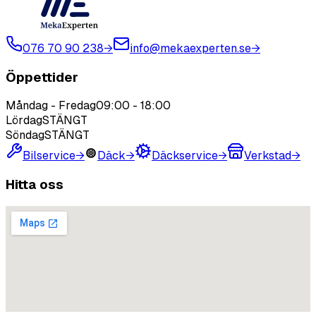
076 70 90 238
→
info@mekaexperten.se
→
Öppettider
Måndag - Fredag
09:00
-
18:00
Lördag
STÄNGT
Söndag
STÄNGT
Bilservice
→
Däck
→
Däckservice
→
Verkstad
→
Hitta oss