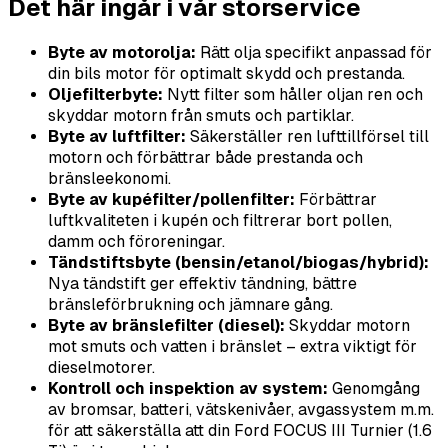
Det här ingår i vår storservice
Byte av motorolja:
Rätt olja specifikt anpassad för
din bils motor för optimalt skydd och prestanda.
Oljefilterbyte:
Nytt filter som håller oljan ren och
skyddar motorn från smuts och partiklar.
Byte av luftfilter:
Säkerställer ren lufttillförsel till
motorn och förbättrar både prestanda och
bränsleekonomi.
Byte av kupéfilter/pollenfilter:
Förbättrar
luftkvaliteten i kupén och filtrerar bort pollen,
damm och föroreningar.
Tändstiftsbyte (bensin/etanol/biogas/hybrid):
Nya tändstift ger effektiv tändning, bättre
bränsleförbrukning och jämnare gång.
Byte av bränslefilter (diesel):
Skyddar motorn
mot smuts och vatten i bränslet – extra viktigt för
dieselmotorer.
Kontroll och inspektion av system:
Genomgång
av bromsar, batteri, vätskenivåer, avgassystem m.m.
för att säkerställa att din Ford FOCUS III Turnier (1.6