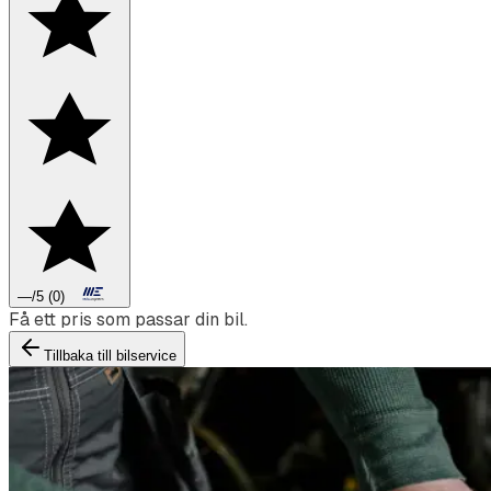
—
/5
(
0
)
Boka däckbyte eller montering inför vintern.
Tillbaka till bilservice