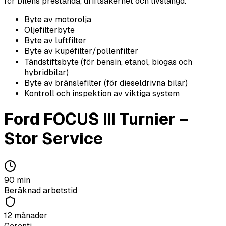
för bilens prestanda, driftsäkerhet och livslängd.
Byte av motorolja
Oljefilterbyte
Byte av luftfilter
Byte av kupéfilter/pollenfilter
Tändstiftsbyte (för bensin, etanol, biogas och
hybridbilar)
Byte av bränslefilter (för dieseldrivna bilar)
Kontroll och inspektion av viktiga system
Ford
FOCUS III Turnier
–
Stor Service
90
min
Beräknad arbetstid
12 månader