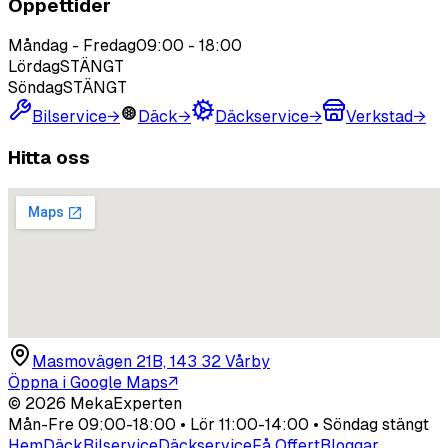
Öppettider
Måndag - Fredag
09:00
-
18:00
Lördag
STÄNGT
Söndag
STÄNGT
Bilservice
→
Däck
→
Däckservice
→
Verkstad
→
Hitta oss
Masmovägen 21B, 143 32 Vårby
Öppna i Google Maps
↗
©
2026
MekaExperten
Mån-Fre 09:00-18:00 • Lör 11:00-14:00 • Söndag stängt
Hem
Däck
Bilservice
Däckservice
Få Offert
Bloggar