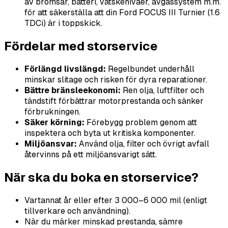
av bromsar, batteri, vätskenivåer, avgassystem m.m.
för att säkerställa att din Ford FOCUS III Turnier (1.6
TDCi) är i toppskick.
Fördelar med storservice
Förlängd livslängd:
Regelbundet underhåll
minskar slitage och risken för dyra reparationer.
Bättre bränsleekonomi:
Ren olja, luftfilter och
tändstift förbättrar motorprestanda och sänker
förbrukningen.
Säker körning:
Förebygg problem genom att
inspektera och byta ut kritiska komponenter.
Miljöansvar:
Använd olja, filter och övrigt avfall
återvinns på ett miljöansvarigt sätt.
När ska du boka en storservice?
Vartannat år eller efter 3 000–6 000 mil (enligt
tillverkare och användning).
När du märker minskad prestanda, sämre