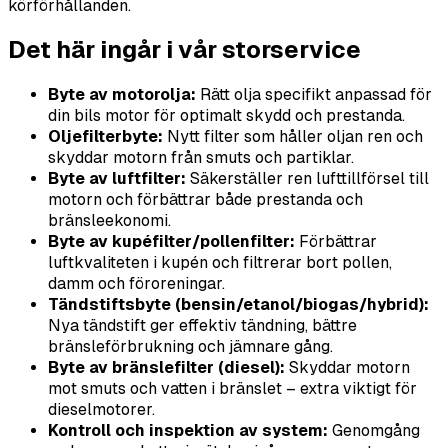
körförhållanden.
Det här ingår i vår storservice
Byte av motorolja:
Rätt olja specifikt anpassad för
din bils motor för optimalt skydd och prestanda.
Oljefilterbyte:
Nytt filter som håller oljan ren och
skyddar motorn från smuts och partiklar.
Byte av luftfilter:
Säkerställer ren lufttillförsel till
motorn och förbättrar både prestanda och
bränsleekonomi.
Byte av kupéfilter/pollenfilter:
Förbättrar
luftkvaliteten i kupén och filtrerar bort pollen,
damm och föroreningar.
Tändstiftsbyte (bensin/etanol/biogas/hybrid):
Nya tändstift ger effektiv tändning, bättre
bränsleförbrukning och jämnare gång.
Byte av bränslefilter (diesel):
Skyddar motorn
mot smuts och vatten i bränslet – extra viktigt för
dieselmotorer.
Kontroll och inspektion av system:
Genomgång