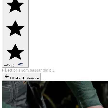
—
/5
(
0
)
Boka däckbyte eller montering inför vintern.
Tillbaka till bilservice