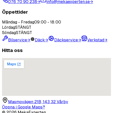
076 70 90 238
→
info@mekaexperten.se
→
Öppettider
Måndag - Fredag
09:00
-
18:00
Lördag
STÄNGT
Söndag
STÄNGT
Bilservice
→
Däck
→
Däckservice
→
Verkstad
→
Hitta oss
Masmovägen 21B, 143 32 Vårby
Öppna i Google Maps
↗
©
2026
MekaExperten