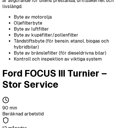
är avgörande för bilens prestanda, driftsäkerhet och
livslängd.
Byte av motorolja
Oljefilterbyte
Byte av luftfilter
Byte av kupéfilter/pollenfilter
Tändstiftsbyte (för bensin, etanol, biogas och
hybridbilar)
Byte av bränslefilter (för dieseldrivna bilar)
Kontroll och inspektion av viktiga system
Ford
FOCUS III Turnier
–
Stor Service
90
min
Beräknad arbetstid