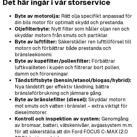
Det här ingår i vår storservice
Byte av motorolja:
Rätt olja specifikt anpassad för
din bils motor för optimalt skydd och prestanda.
Oljefilterbyte:
Nytt filter som håller oljan ren och
skyddar motorn från smuts och partiklar.
Byte av luftfilter:
Säkerställer ren lufttillförsel till
motorn och förbättrar både prestanda och
bränsleekonomi.
Byte av kupéfilter/pollenfilter:
Förbättrar
luftkvaliteten i kupén och filtrerar bort pollen,
damm och föroreningar.
Tändstiftsbyte (bensin/etanol/biogas/hybrid):
Nya tändstift ger effektiv tändning, bättre
bränsleförbrukning och jämnare gång.
Byte av bränslefilter (diesel):
Skyddar motorn
mot smuts och vatten i bränslet – extra viktigt för
dieselmotorer.
Kontroll och inspektion av system:
Genomgång
av bromsar, batteri, vätskenivåer, avgassystem m.m.
för att säkerställa att din Ford FOCUS C-MAX (2.0