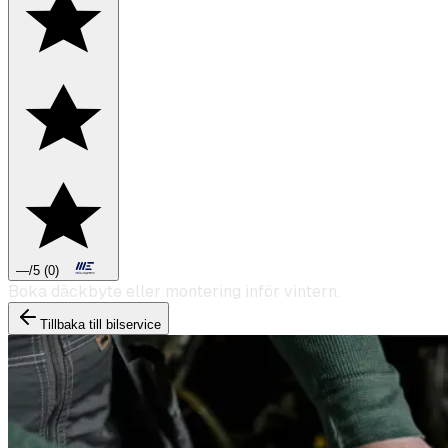
—
/5
(
0
)
Boka däckbyte eller montering inför vintern.
Tillbaka till bilservice