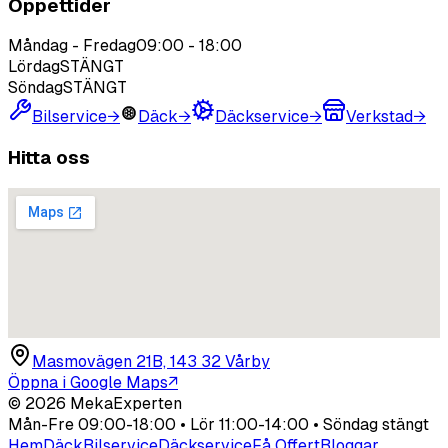
Öppettider
Måndag - Fredag
09:00
-
18:00
Lördag
STÄNGT
Söndag
STÄNGT
Bilservice
→
Däck
→
Däckservice
→
Verkstad
→
Hitta oss
Masmovägen 21B, 143 32 Vårby
Öppna i Google Maps
↗
©
2026
MekaExperten
Mån-Fre 09:00-18:00 • Lör 11:00-14:00 • Söndag stängt
Hem
Däck
Bilservice
Däckservice
Få Offert
Bloggar