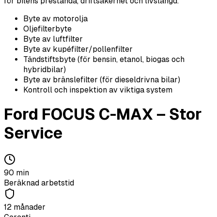
för bilens prestanda, driftsäkerhet och livslängd.
Byte av motorolja
Oljefilterbyte
Byte av luftfilter
Byte av kupéfilter/pollenfilter
Tändstiftsbyte (för bensin, etanol, biogas och
hybridbilar)
Byte av bränslefilter (för dieseldrivna bilar)
Kontroll och inspektion av viktiga system
Ford
FOCUS C-MAX
–
Stor
Service
90
min
Beräknad arbetstid
12 månader