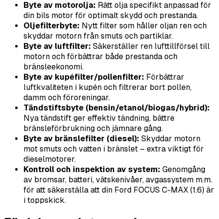
Byte av motorolja:
Rätt olja specifikt anpassad för
din bils motor för optimalt skydd och prestanda.
Oljefilterbyte:
Nytt filter som håller oljan ren och
skyddar motorn från smuts och partiklar.
Byte av luftfilter:
Säkerställer ren lufttillförsel till
motorn och förbättrar både prestanda och
bränsleekonomi.
Byte av kupéfilter/pollenfilter:
Förbättrar
luftkvaliteten i kupén och filtrerar bort pollen,
damm och föroreningar.
Tändstiftsbyte (bensin/etanol/biogas/hybrid):
Nya tändstift ger effektiv tändning, bättre
bränsleförbrukning och jämnare gång.
Byte av bränslefilter (diesel):
Skyddar motorn
mot smuts och vatten i bränslet – extra viktigt för
dieselmotorer.
Kontroll och inspektion av system:
Genomgång
av bromsar, batteri, vätskenivåer, avgassystem m.m.
för att säkerställa att din Ford FOCUS C-MAX (1.6) är
i toppskick.