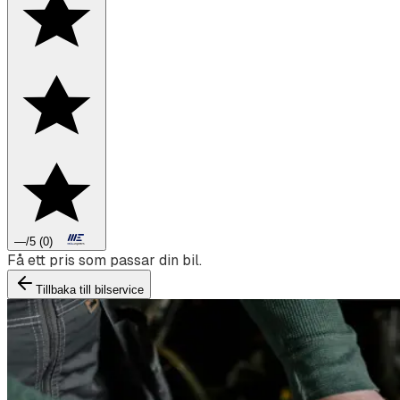
—
/5
(
0
)
Boka däckbyte eller montering inför vintern.
Tillbaka till bilservice