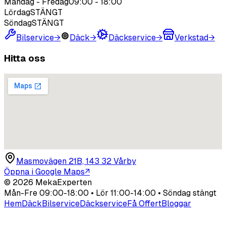
Måndag - Fredag
09:00
-
18:00
Lördag
STÄNGT
Söndag
STÄNGT
Bilservice
→
Däck
→
Däckservice
→
Verkstad
→
Hitta oss
Masmovägen 21B, 143 32 Vårby
Öppna i Google Maps
↗
©
2026
MekaExperten
Mån-Fre 09:00-18:00 • Lör 11:00-14:00 • Söndag stängt
Hem
Däck
Bilservice
Däckservice
Få Offert
Bloggar