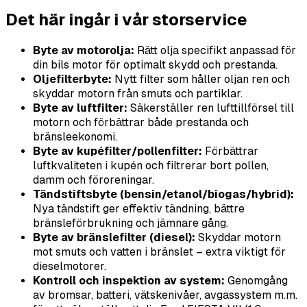
Det här ingår i vår storservice
Byte av motorolja:
Rätt olja specifikt anpassad för
din bils motor för optimalt skydd och prestanda.
Oljefilterbyte:
Nytt filter som håller oljan ren och
skyddar motorn från smuts och partiklar.
Byte av luftfilter:
Säkerställer ren lufttillförsel till
motorn och förbättrar både prestanda och
bränsleekonomi.
Byte av kupéfilter/pollenfilter:
Förbättrar
luftkvaliteten i kupén och filtrerar bort pollen,
damm och föroreningar.
Tändstiftsbyte (bensin/etanol/biogas/hybrid):
Nya tändstift ger effektiv tändning, bättre
bränsleförbrukning och jämnare gång.
Byte av bränslefilter (diesel):
Skyddar motorn
mot smuts och vatten i bränslet – extra viktigt för
dieselmotorer.
Kontroll och inspektion av system:
Genomgång
av bromsar, batteri, vätskenivåer, avgassystem m.m.