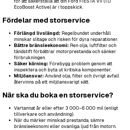
för att säkerställa att din Ford FIESTA VII (1.0
EcoBoost Active) är i toppskick.
Fördelar med storservice
Förlängd livslängd:
Regelbundet underhåll
minskar slitage och risken för dyra reparationer.
Bättre bränsleekonomi:
Ren olja, luftfilter och
tändstift förbättrar motorprestanda och sänker
förbrukningen.
Säker körning:
Förebygg problem genom att
inspektera och byta ut kritiska komponenter.
Miljöansvar:
Använd olja, filter och övrigt avfall
återvinns på ett miljöansvarigt sätt.
När ska du boka en storservice?
Vartannat år eller efter 3 000–6 000 mil (enligt
tillverkare och användning).
När du märker minskad prestanda, sämre
bränsleekonomi eller ovanliga ljud från motorn.