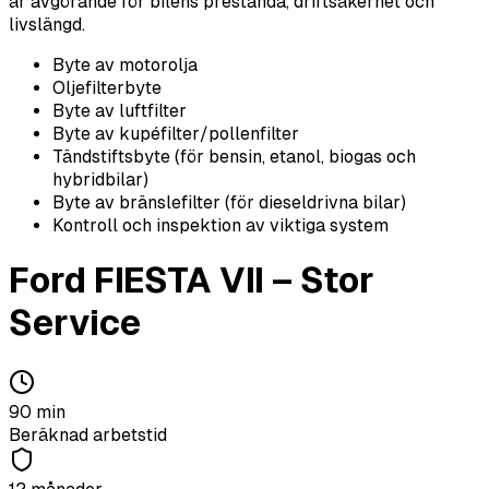
är avgörande för bilens prestanda, driftsäkerhet och
livslängd.
Byte av motorolja
Oljefilterbyte
Byte av luftfilter
Byte av kupéfilter/pollenfilter
Tändstiftsbyte (för bensin, etanol, biogas och
hybridbilar)
Byte av bränslefilter (för dieseldrivna bilar)
Kontroll och inspektion av viktiga system
Ford
FIESTA VII
–
Stor
Service
90
min
Beräknad arbetstid