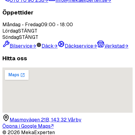
076 70 90 238
→
info@mekaexperten.se
→
Öppettider
Måndag - Fredag
09:00
-
18:00
Lördag
STÄNGT
Söndag
STÄNGT
Bilservice
→
Däck
→
Däckservice
→
Verkstad
→
Hitta oss
Masmovägen 21B, 143 32 Vårby
Öppna i Google Maps
↗
©
2026
MekaExperten