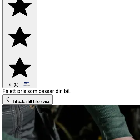
—
/5
(
0
)
Boka däckbyte eller montering inför vintern.
Tillbaka till bilservice