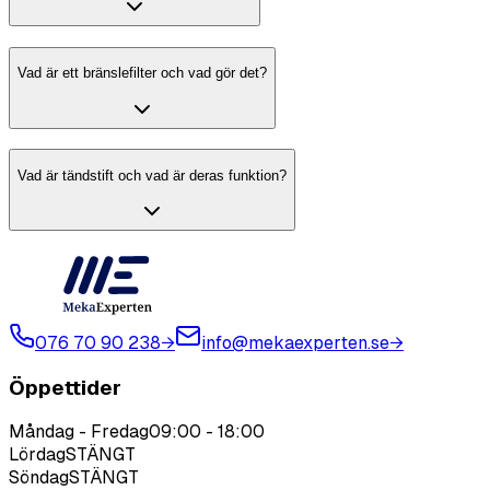
Vad är ett bränslefilter och vad gör det?
Vad är tändstift och vad är deras funktion?
076 70 90 238
→
info@mekaexperten.se
→
Öppettider
Måndag - Fredag
09:00
-
18:00
Lördag
STÄNGT
Söndag
STÄNGT