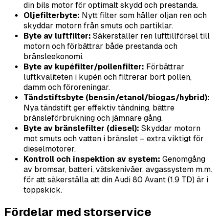
din bils motor för optimalt skydd och prestanda.
Oljefilterbyte:
Nytt filter som håller oljan ren och
skyddar motorn från smuts och partiklar.
Byte av luftfilter:
Säkerställer ren lufttillförsel till
motorn och förbättrar både prestanda och
bränsleekonomi.
Byte av kupéfilter/pollenfilter:
Förbättrar
luftkvaliteten i kupén och filtrerar bort pollen,
damm och föroreningar.
Tändstiftsbyte (bensin/etanol/biogas/hybrid):
Nya tändstift ger effektiv tändning, bättre
bränsleförbrukning och jämnare gång.
Byte av bränslefilter (diesel):
Skyddar motorn
mot smuts och vatten i bränslet – extra viktigt för
dieselmotorer.
Kontroll och inspektion av system:
Genomgång
av bromsar, batteri, vätskenivåer, avgassystem m.m.
för att säkerställa att din Audi 80 Avant (1.9 TD) är i
toppskick.
Fördelar med storservice