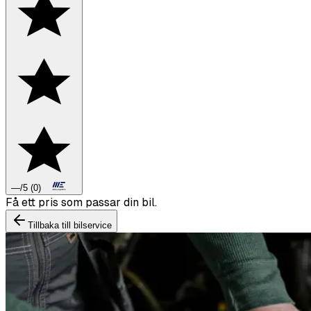
—
/5
(
0
)
Boka däckbyte eller montering inför vintern.
Tillbaka till bilservice