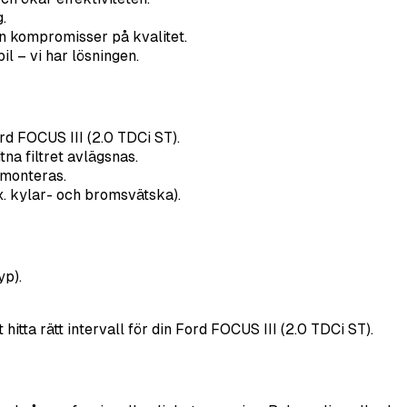
.
n kompromisser på kvalitet.
il – vi har lösningen.
Ford FOCUS III (2.0 TDCi ST).
na filtret avlägsnas.
r monteras.
x. kylar- och bromsvätska).
yp).
hitta rätt intervall för din Ford FOCUS III (2.0 TDCi ST).