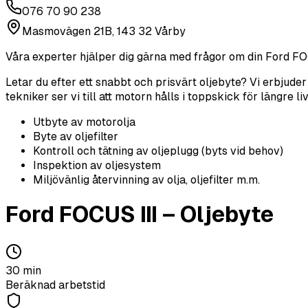
076 70 90 238
Masmovägen 21B, 143 32 Vårby
Våra experter hjälper dig gärna med frågor om din
Ford
FO
Letar du efter ett snabbt och prisvärt oljebyte? Vi erbjude
tekniker ser vi till att motorn hålls i toppskick för längre 
Utbyte av motorolja
Byte av oljefilter
Kontroll och tätning av oljeplugg (byts vid behov)
Inspektion av oljesystem
Miljövänlig återvinning av olja, oljefilter m.m.
Ford
FOCUS III
–
Oljebyte
30
min
Beräknad arbetstid