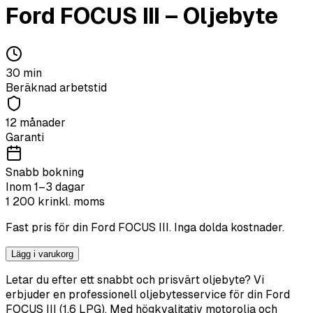
Ford
FOCUS III
–
Oljebyte
30
min
Beräknad arbetstid
12 månader
Garanti
Snabb bokning
Inom 1–3 dagar
1 200
kr
inkl. moms
Fast pris för din
Ford
FOCUS III
. Inga dolda kostnader.
Lägg i varukorg
Letar du efter ett snabbt och prisvärt oljebyte? Vi
erbjuder en professionell oljebytesservice för din Ford
FOCUS III (1.6 LPG). Med högkvalitativ motorolja och