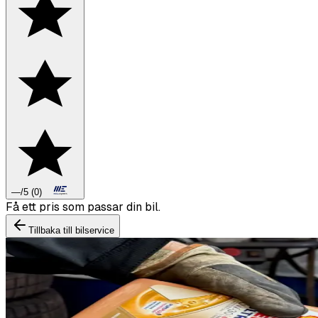
—
/5
(
0
)
Boka däckbyte eller montering inför vintern.
Tillbaka till bilservice