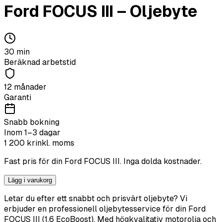
Ford
FOCUS III
–
Oljebyte
30
min
Beräknad arbetstid
12 månader
Garanti
Snabb bokning
Inom 1–3 dagar
1 200
kr
inkl. moms
Fast pris för din
Ford
FOCUS III
. Inga dolda kostnader.
Lägg i varukorg
Letar du efter ett snabbt och prisvärt oljebyte? Vi
erbjuder en professionell oljebytesservice för din Ford
FOCUS III (1.6 EcoBoost). Med högkvalitativ motorolja och