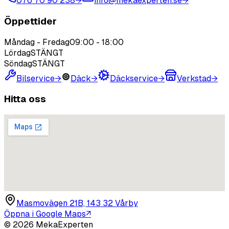
076 70 90 238
→
info@mekaexperten.se
→
Öppettider
Måndag - Fredag
09:00
-
18:00
Lördag
STÄNGT
Söndag
STÄNGT
Bilservice
→
Däck
→
Däckservice
→
Verkstad
→
Hitta oss
Masmovägen 21B, 143 32 Vårby
Öppna i Google Maps
↗
©
2026
MekaExperten