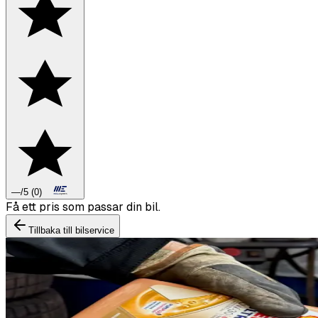
—
/5
(
0
)
Boka däckbyte eller montering inför vintern.
Tillbaka till bilservice