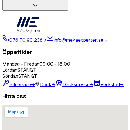
076 70 90 238
→
info@mekaexperten.se
→
Öppettider
Måndag - Fredag
09:00
-
18:00
Lördag
STÄNGT
Söndag
STÄNGT
Bilservice
→
Däck
→
Däckservice
→
Verkstad
→
Hitta oss