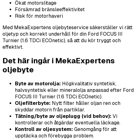
Ökat motorslitage
Försämrad bränsleeffektivitet
Risk för motorhaveri
Med MekaExpertens oljebyteservice säkerställer vi rätt
oljetyp och korrekt underhåll för din Ford FOCUS III
Turnier (1.6 TDCi ECOnetic), så att du kör tryggt och
effektivt.
Det här ingår i MekaExpertens
oljebyte
Byte av motorolja:
Högkvalitativ syntetisk,
halvsyntetisk eller mineralolja anpassad efter Ford
FOCUS III Turnier (1.6 TDCi ECOnetic).
Oljefilterbyte:
Nytt filter håller oljan ren och
skyddar motorn från partiklar.
Tätning/byte av oljeplugg (vid behov):
Vi
kontrollerar och åtgärdar eventuella läckage.
Kontroll av oljesystem:
Genomgång för att
upptäcka och förebygga problem.