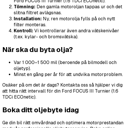
Ford FOCUS III Turnier (1.6 TDCi ECOnetic).
Tömning:
Den gamla motoroljan tappas ur och det
slitna filtret avlägsnas.
Installation:
Ny, ren motorolja fylls på och nytt
filter monteras.
Kontroll:
Vi kontrollerar även andra vätskenivåer
(t.ex. kylar- och bromsvätska).
När ska du byta olja?
Var 1 000–1 500 mil (beroende på bilmodell och
oljetyp).
Minst en gång per år för att undvika motorproblem.
Osäker på om det är dags? Kontakta oss så hjälper vi dig
att hitta rätt intervall för din Ford FOCUS III Turnier (1.6
TDCi ECOnetic).
Boka ditt oljebyte idag
Ge din bil rätt omvårdnad och optimera motorprestandan