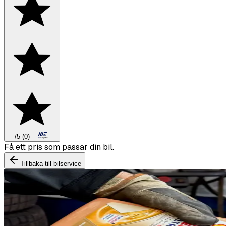
—
/5
(
0
)
Boka däckbyte eller montering inför vintern.
Tillbaka till bilservice