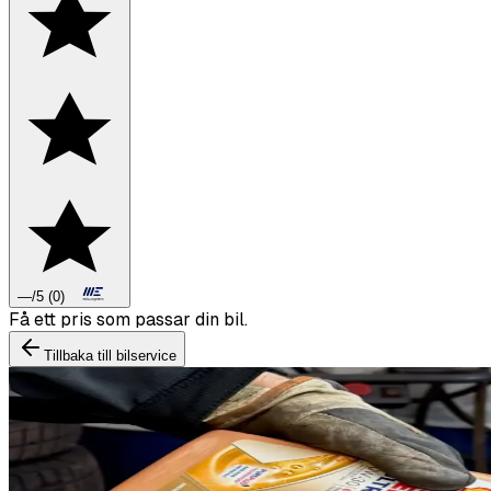
—
/5
(
0
)
Boka däckbyte eller montering inför vintern.
Tillbaka till bilservice