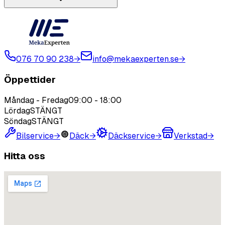
076 70 90 238
→
info@mekaexperten.se
→
Öppettider
Måndag - Fredag
09:00
-
18:00
Lördag
STÄNGT
Söndag
STÄNGT
Bilservice
→
Däck
→
Däckservice
→
Verkstad
→
Hitta oss