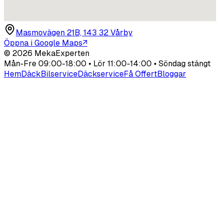
Masmovägen 21B, 143 32 Vårby
Öppna i Google Maps
↗
©
2026
MekaExperten
Mån-Fre 09:00-18:00 • Lör 11:00-14:00 • Söndag stängt
Hem
Däck
Bilservice
Däckservice
Få Offert
Bloggar