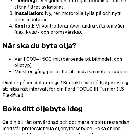
Tömning:
Den gamla motoroljan tappas ur och det
slitna filtret avlägsnas.
Installation:
Ny, ren motorolja fylls på och nytt
filter monteras.
Kontroll:
Vi kontrollerar även andra vätskenivåer
(t.ex. kylar- och bromsvätska).
När ska du byta olja?
Var 1 000–1 500 mil (beroende på bilmodell och
oljetyp).
Minst en gång per år för att undvika motorproblem.
Osäker på om det är dags? Kontakta oss så hjälper vi dig
att hitta rätt intervall för din Ford FOCUS III Turnier (1.6
Flexifuel).
Boka ditt oljebyte idag
Ge din bil rätt omvårdnad och optimera motorprestandan
med vår professionella oljebytesservice. Boka online