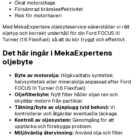
Ökat motorslitage
Försämrad bränsleeffektivitet
Risk för motorhaveri
Med MekaExpertens oljebyteservice säkerställer vi rätt
oljetyp och korrekt underhåll för din Ford FOCUS III
Turnier (1.6 Flexifuel), så att du kör tryggt och effektivt.
Det här ingår i MekaExpertens
oljebyte
Byte av motorolja:
Högkvalitativ syntetisk,
halvsyntetisk eller mineralolja anpassad efter Ford
FOCUS III Turnier (1.6 Flexifuel).
Oljefilterbyte:
Nytt filter håller oljan ren och
skyddar motorn från partiklar.
Tätning/byte av oljeplugg (vid behov):
Vi
kontrollerar och åtgärdar eventuella läckage.
Kontroll av oljesystem:
Genomgång för att
upptäcka och förebygga problem.
Miljövänlig återvinning:
Använd olja och filter