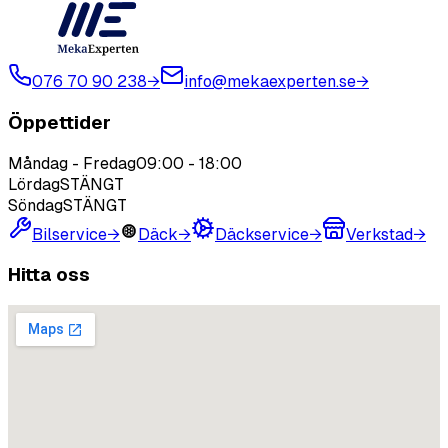
076 70 90 238
→
info@mekaexperten.se
→
Öppettider
Måndag - Fredag
09:00
-
18:00
Lördag
STÄNGT
Söndag
STÄNGT
Bilservice
→
Däck
→
Däckservice
→
Verkstad
→
Hitta oss