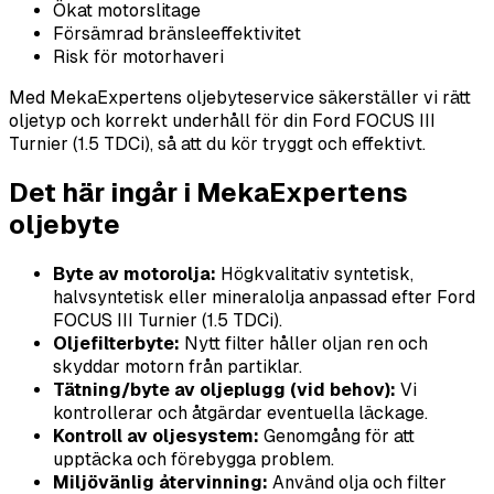
Ökat motorslitage
Försämrad bränsleeffektivitet
Risk för motorhaveri
Med MekaExpertens oljebyteservice säkerställer vi rätt
oljetyp och korrekt underhåll för din Ford FOCUS III
Turnier (1.5 TDCi), så att du kör tryggt och effektivt.
Det här ingår i MekaExpertens
oljebyte
Byte av motorolja:
Högkvalitativ syntetisk,
halvsyntetisk eller mineralolja anpassad efter Ford
FOCUS III Turnier (1.5 TDCi).
Oljefilterbyte:
Nytt filter håller oljan ren och
skyddar motorn från partiklar.
Tätning/byte av oljeplugg (vid behov):
Vi
kontrollerar och åtgärdar eventuella läckage.
Kontroll av oljesystem:
Genomgång för att
upptäcka och förebygga problem.
Miljövänlig återvinning:
Använd olja och filter