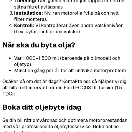
Tömning:
Den gamla motoroljan tappas ur och det
slitna filtret avlägsnas.
Installation:
Ny, ren motorolja fylls på och nytt
filter monteras.
Kontroll:
Vi kontrollerar även andra vätskenivåer
(t.ex. kylar- och bromsvätska).
När ska du byta olja?
Var 1 000–1 500 mil (beroende på bilmodell och
oljetyp).
Minst en gång per år för att undvika motorproblem.
Osäker på om det är dags? Kontakta oss så hjälper vi dig
att hitta rätt intervall för din Ford FOCUS III Turnier (1.5
TDCi).
Boka ditt oljebyte idag
Ge din bil rätt omvårdnad och optimera motorprestandan
med vår professionella oljebytesservice. Boka online