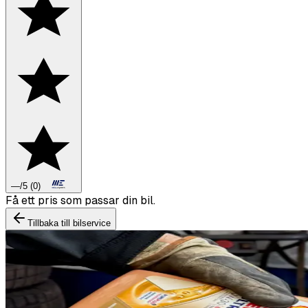
—
/5
(
0
)
Boka däckbyte eller montering inför vintern.
Tillbaka till bilservice