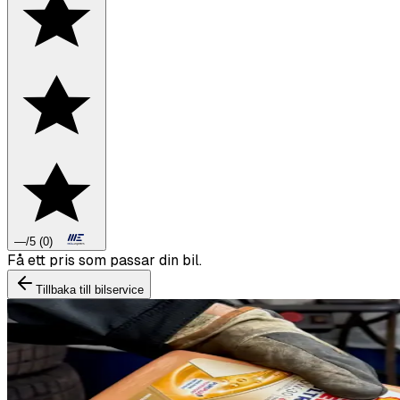
—
/5
(
0
)
Boka däckbyte eller montering inför vintern.
Tillbaka till bilservice