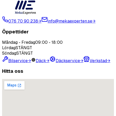
076 70 90 238
→
info@mekaexperten.se
→
Öppettider
Måndag - Fredag
09:00
-
18:00
Lördag
STÄNGT
Söndag
STÄNGT
Bilservice
→
Däck
→
Däckservice
→
Verkstad
→
Hitta oss