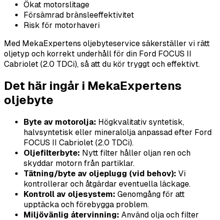
Ökat motorslitage
Försämrad bränsleeffektivitet
Risk för motorhaveri
Med MekaExpertens oljebyteservice säkerställer vi rätt
oljetyp och korrekt underhåll för din Ford FOCUS II
Cabriolet (2.0 TDCi), så att du kör tryggt och effektivt.
Det här ingår i MekaExpertens
oljebyte
Byte av motorolja:
Högkvalitativ syntetisk,
halvsyntetisk eller mineralolja anpassad efter Ford
FOCUS II Cabriolet (2.0 TDCi).
Oljefilterbyte:
Nytt filter håller oljan ren och
skyddar motorn från partiklar.
Tätning/byte av oljeplugg (vid behov):
Vi
kontrollerar och åtgärdar eventuella läckage.
Kontroll av oljesystem:
Genomgång för att
upptäcka och förebygga problem.
Miljövänlig återvinning:
Använd olja och filter