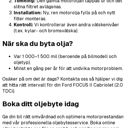
Tömning:
Den gamla motoroljan tappas ur och det
slitna filtret avlägsnas.
Installation:
Ny, ren motorolja fylls på och nytt
filter monteras.
Kontroll:
Vi kontrollerar även andra vätskenivåer
(t.ex. kylar- och bromsvätska).
När ska du byta olja?
Var 1 000–1 500 mil (beroende på bilmodell och
oljetyp).
Minst en gång per år för att undvika motorproblem.
Osäker på om det är dags? Kontakta oss så hjälper vi dig
att hitta rätt intervall för din Ford FOCUS II Cabriolet (2.0
TDCi).
Boka ditt oljebyte idag
Ge din bil rätt omvårdnad och optimera motorprestandan
med vår professionella oljebytesservice. Boka online