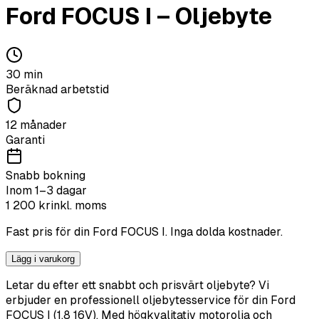
Ford
FOCUS I
–
Oljebyte
30
min
Beräknad arbetstid
12 månader
Garanti
Snabb bokning
Inom 1–3 dagar
1 200
kr
inkl. moms
Fast pris för din
Ford
FOCUS I
. Inga dolda kostnader.
Lägg i varukorg
Letar du efter ett snabbt och prisvärt oljebyte? Vi
erbjuder en professionell oljebytesservice för din Ford
FOCUS I (1.8 16V). Med högkvalitativ motorolja och