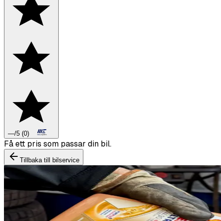
—
/5
(
0
)
Boka däckbyte eller montering inför vintern.
Tillbaka till bilservice