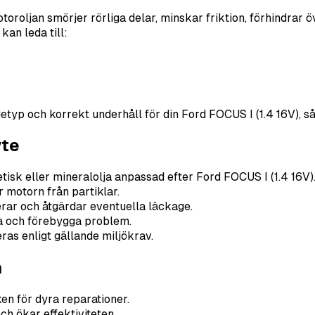
oroljan smörjer rörliga delar, minskar friktion, förhindrar 
kan leda till:
typ och korrekt underhåll för din Ford FOCUS I (1.4 16V), så a
yte
tisk eller mineralolja anpassad efter Ford FOCUS I (1.4 16V)
r motorn från partiklar.
erar och åtgärdar eventuella läckage.
 och förebygga problem.
ras enligt gällande miljökrav.
n
en för dyra reparationer.
ch ökar effektiviteten.