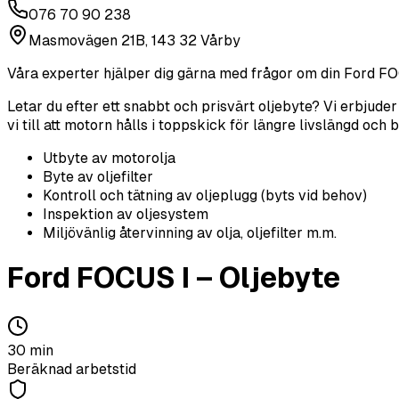
076 70 90 238
Masmovägen 21B, 143 32 Vårby
Våra experter hjälper dig gärna med frågor om din
Ford
FO
Letar du efter ett snabbt och prisvärt oljebyte? Vi erbjude
vi till att motorn hålls i toppskick för längre livslängd och 
Utbyte av motorolja
Byte av oljefilter
Kontroll och tätning av oljeplugg (byts vid behov)
Inspektion av oljesystem
Miljövänlig återvinning av olja, oljefilter m.m.
Ford
FOCUS I
–
Oljebyte
30
min
Beräknad arbetstid