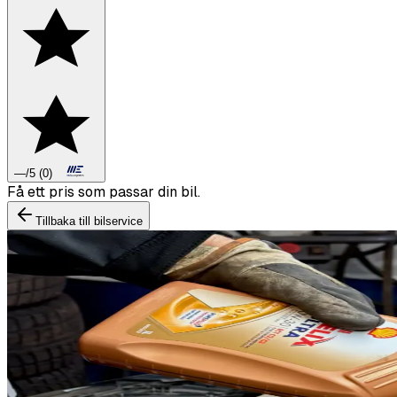
—
/5
(
0
)
Boka däckbyte eller montering inför vintern.
Tillbaka till bilservice