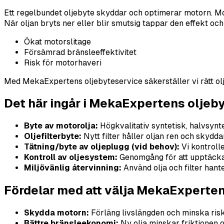
Ett regelbundet oljebyte skyddar och optimerar motorn. Mot
När oljan bryts ner eller blir smutsig tappar den effekt och 
Ökat motorslitage
Försämrad bränsleeffektivitet
Risk för motorhaveri
Med MekaExpertens oljebyteservice säkerställer vi rätt olje
Det här ingår i MekaExpertens oljeb
Byte av motorolja:
Högkvalitativ syntetisk, halvsynte
Oljefilterbyte:
Nytt filter håller oljan ren och skydda
Tätning/byte av oljeplugg (vid behov):
Vi kontroll
Kontroll av oljesystem:
Genomgång för att upptäcka
Miljövänlig återvinning:
Använd olja och filter hante
Fördelar med att välja MekaExperte
Skydda motorn:
Förläng livslängden och minska risk
Bättre bränsleekonomi:
Ny olja minskar friktionen o