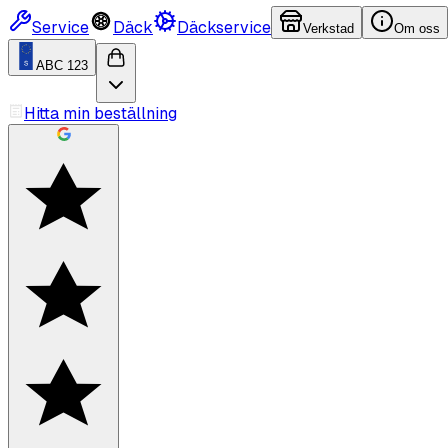
Service
Däck
Däckservice
Verkstad
Om oss
ABC 123
Hitta min beställning