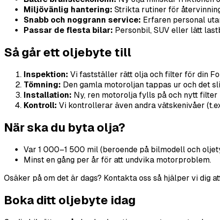
Miljövänlig hantering:
Strikta rutiner för återvinning
Snabb och noggrann service:
Erfaren personal uta
Passar de flesta bilar:
Personbil, SUV eller lätt lastb
Så går ett oljebyte till
Inspektion:
Vi fastställer rätt olja och filter för din F
Tömning:
Den gamla motoroljan tappas ur och det slit
Installation:
Ny, ren motorolja fylls på och nytt filte
Kontroll:
Vi kontrollerar även andra vätskenivåer (t.e
När ska du byta olja?
Var 1 000–1 500 mil (beroende på bilmodell och oljet
Minst en gång per år för att undvika motorproblem.
Osäker på om det är dags? Kontakta oss så hjälper vi dig att 
Boka ditt oljebyte idag