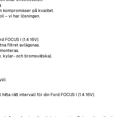
.
n kompromisser på kvalitet.
il – vi har lösningen.
ord FOCUS I (1.4 16V).
na filtret avlägsnas.
r monteras.
x. kylar- och bromsvätska).
yp).
hitta rätt intervall för din Ford FOCUS I (1.4 16V).