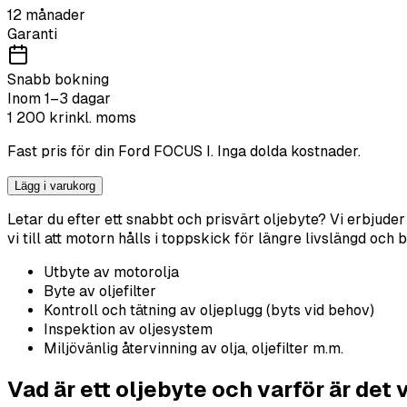
12 månader
Garanti
Snabb bokning
Inom 1–3 dagar
1 200
kr
inkl. moms
Fast pris för din
Ford
FOCUS I
. Inga dolda kostnader.
Lägg i varukorg
Letar du efter ett snabbt och prisvärt oljebyte? Vi erbjude
vi till att motorn hålls i toppskick för längre livslängd och 
Utbyte av motorolja
Byte av oljefilter
Kontroll och tätning av oljeplugg (byts vid behov)
Inspektion av oljesystem
Miljövänlig återvinning av olja, oljefilter m.m.
Vad är ett oljebyte och varför är det 