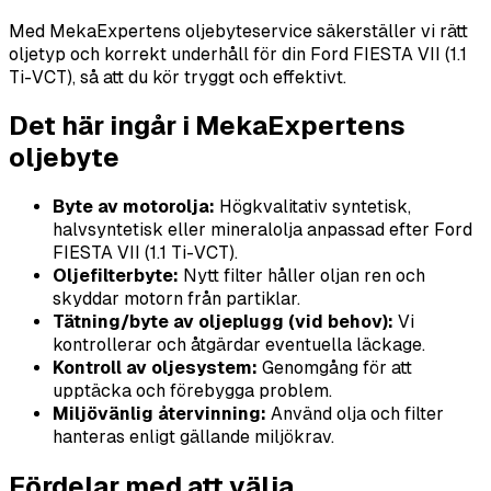
Med MekaExpertens oljebyteservice säkerställer vi rätt
oljetyp och korrekt underhåll för din Ford FIESTA VII (1.1
Ti-VCT), så att du kör tryggt och effektivt.
Det här ingår i MekaExpertens
oljebyte
Byte av motorolja:
Högkvalitativ syntetisk,
halvsyntetisk eller mineralolja anpassad efter Ford
FIESTA VII (1.1 Ti-VCT).
Oljefilterbyte:
Nytt filter håller oljan ren och
skyddar motorn från partiklar.
Tätning/byte av oljeplugg (vid behov):
Vi
kontrollerar och åtgärdar eventuella läckage.
Kontroll av oljesystem:
Genomgång för att
upptäcka och förebygga problem.
Miljövänlig återvinning:
Använd olja och filter
hanteras enligt gällande miljökrav.
Fördelar med att välja