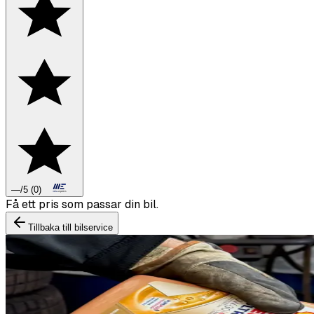
—
/5
(
0
)
Boka däckbyte eller montering inför vintern.
Tillbaka till bilservice