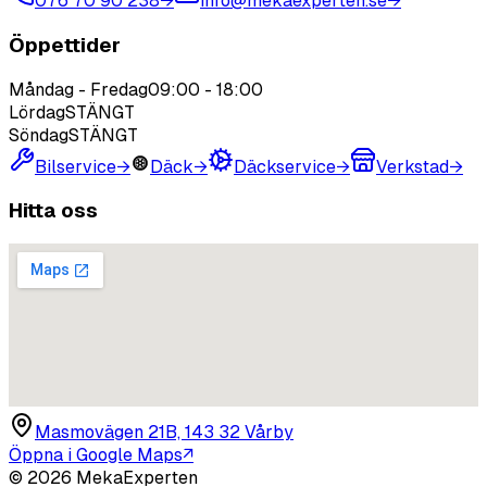
076 70 90 238
→
info@mekaexperten.se
→
Öppettider
Måndag - Fredag
09:00
-
18:00
Lördag
STÄNGT
Söndag
STÄNGT
Bilservice
→
Däck
→
Däckservice
→
Verkstad
→
Hitta oss
Masmovägen 21B, 143 32 Vårby
Öppna i Google Maps
↗
©
2026
MekaExperten