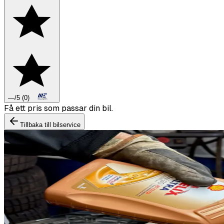
—
/5
(
0
)
Boka däckbyte eller montering inför vintern.
Tillbaka till bilservice