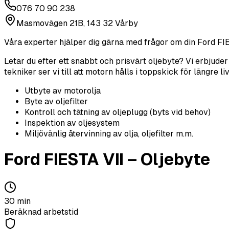
076 70 90 238
Masmovägen 21B, 143 32 Vårby
Våra experter hjälper dig gärna med frågor om din
Ford
FI
Letar du efter ett snabbt och prisvärt oljebyte? Vi erbjude
tekniker ser vi till att motorn hålls i toppskick för längre 
Utbyte av motorolja
Byte av oljefilter
Kontroll och tätning av oljeplugg (byts vid behov)
Inspektion av oljesystem
Miljövänlig återvinning av olja, oljefilter m.m.
Ford
FIESTA VII
–
Oljebyte
30
min
Beräknad arbetstid