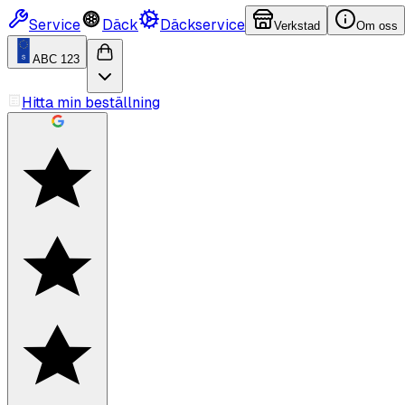
Service
Däck
Däckservice
Verkstad
Om oss
ABC 123
Hitta min beställning