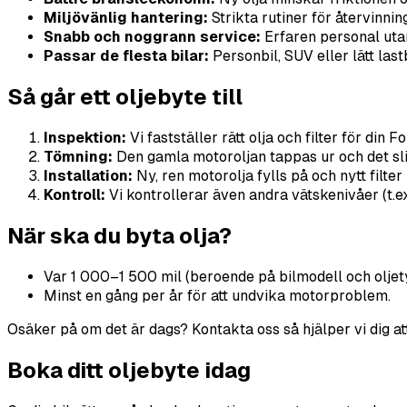
Miljövänlig hantering:
Strikta rutiner för återvinning
Snabb och noggrann service:
Erfaren personal uta
Passar de flesta bilar:
Personbil, SUV eller lätt lastb
Så går ett oljebyte till
Inspektion:
Vi fastställer rätt olja och filter för din 
Tömning:
Den gamla motoroljan tappas ur och det slit
Installation:
Ny, ren motorolja fylls på och nytt filte
Kontroll:
Vi kontrollerar även andra vätskenivåer (t.e
När ska du byta olja?
Var 1 000–1 500 mil (beroende på bilmodell och oljet
Minst en gång per år för att undvika motorproblem.
Osäker på om det är dags? Kontakta oss så hjälper vi dig att 
Boka ditt oljebyte idag