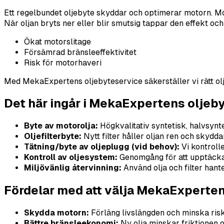
Ett regelbundet oljebyte skyddar och optimerar motorn. Mot
När oljan bryts ner eller blir smutsig tappar den effekt och 
Ökat motorslitage
Försämrad bränsleeffektivitet
Risk för motorhaveri
Med MekaExpertens oljebyteservice säkerställer vi rätt olje
Det här ingår i MekaExpertens oljeb
Byte av motorolja:
Högkvalitativ syntetisk, halvsynte
Oljefilterbyte:
Nytt filter håller oljan ren och skydda
Tätning/byte av oljeplugg (vid behov):
Vi kontroll
Kontroll av oljesystem:
Genomgång för att upptäcka
Miljövänlig återvinning:
Använd olja och filter hante
Fördelar med att välja MekaExperte
Skydda motorn:
Förläng livslängden och minska risk
Bättre bränsleekonomi:
Ny olja minskar friktionen o