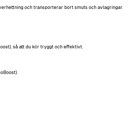
överhettning och transporterar bort smuts och avlagringar.
st), så att du kör tryggt och effektivt.
coBoost).