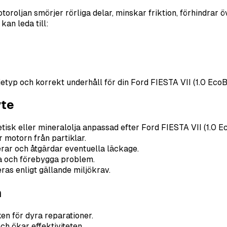
oroljan smörjer rörliga delar, minskar friktion, förhindrar 
kan leda till:
typ och korrekt underhåll för din Ford FIESTA VII (1.0 EcoBoo
yte
tisk eller mineralolja anpassad efter Ford FIESTA VII (1.0 E
r motorn från partiklar.
erar och åtgärdar eventuella läckage.
 och förebygga problem.
ras enligt gällande miljökrav.
n
en för dyra reparationer.
ch ökar effektiviteten.