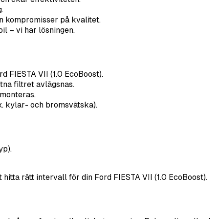
.
n kompromisser på kvalitet.
il – vi har lösningen.
Ford FIESTA VII (1.0 EcoBoost).
na filtret avlägsnas.
r monteras.
x. kylar- och bromsvätska).
yp).
hitta rätt intervall för din Ford FIESTA VII (1.0 EcoBoost).