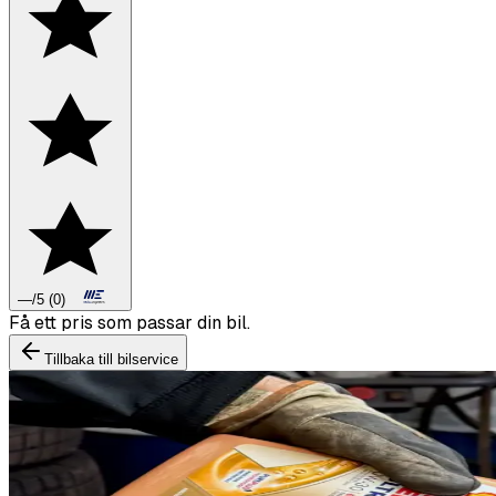
—
/5
(
0
)
Boka däckbyte eller montering inför vintern.
Tillbaka till bilservice