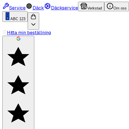
Service
Däck
Däckservice
Verkstad
Om oss
ABC 123
Hitta min beställning