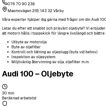
076 70 90 238
Masmovägen 21B, 143 32 Vårby
Våra experter hjälper dig gärna med frågor om din
Audi
10
Letar du efter ett snabbt och prisvärt oljebyte? Vi erbjuder
att motorn hålls i toppskick för längre livslängd och bättre
Utbyte av motorolja
Byte av oljefilter
Kontroll och tätning av oljeplugg (byts vid behov)
Inspektion av oljesystem
Miljövänlig återvinning av olja, oljefilter m.m.
Audi
100
–
Oljebyte
30
min
Beräknad arbetstid