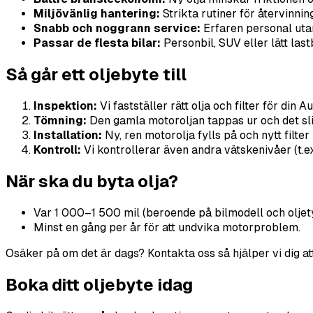
Miljövänlig hantering:
Strikta rutiner för återvinning
Snabb och noggrann service:
Erfaren personal uta
Passar de flesta bilar:
Personbil, SUV eller lätt lastb
Så går ett oljebyte till
Inspektion:
Vi fastställer rätt olja och filter för din A
Tömning:
Den gamla motoroljan tappas ur och det slit
Installation:
Ny, ren motorolja fylls på och nytt filte
Kontroll:
Vi kontrollerar även andra vätskenivåer (t.e
När ska du byta olja?
Var 1 000–1 500 mil (beroende på bilmodell och oljet
Minst en gång per år för att undvika motorproblem.
Osäker på om det är dags? Kontakta oss så hjälper vi dig att h
Boka ditt oljebyte idag