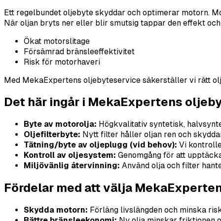
Ett regelbundet oljebyte skyddar och optimerar motorn. Mot
När oljan bryts ner eller blir smutsig tappar den effekt och 
Ökat motorslitage
Försämrad bränsleeffektivitet
Risk för motorhaveri
Med MekaExpertens oljebyteservice säkerställer vi rätt oljet
Det här ingår i MekaExpertens oljeb
Byte av motorolja:
Högkvalitativ syntetisk, halvsynte
Oljefilterbyte:
Nytt filter håller oljan ren och skydda
Tätning/byte av oljeplugg (vid behov):
Vi kontroll
Kontroll av oljesystem:
Genomgång för att upptäcka
Miljövänlig återvinning:
Använd olja och filter hante
Fördelar med att välja MekaExperte
Skydda motorn:
Förläng livslängden och minska risk
Bättre bränsleekonomi:
Ny olja minskar friktionen o