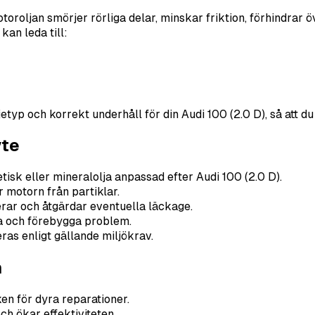
oroljan smörjer rörliga delar, minskar friktion, förhindrar 
kan leda till:
yp och korrekt underhåll för din Audi 100 (2.0 D), så att du 
yte
tisk eller mineralolja anpassad efter Audi 100 (2.0 D).
r motorn från partiklar.
erar och åtgärdar eventuella läckage.
 och förebygga problem.
ras enligt gällande miljökrav.
n
en för dyra reparationer.
ch ökar effektiviteten.