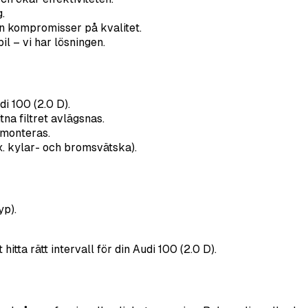
.
n kompromisser på kvalitet.
il – vi har lösningen.
udi 100 (2.0 D).
na filtret avlägsnas.
r monteras.
x. kylar- och bromsvätska).
yp).
itta rätt intervall för din Audi 100 (2.0 D).