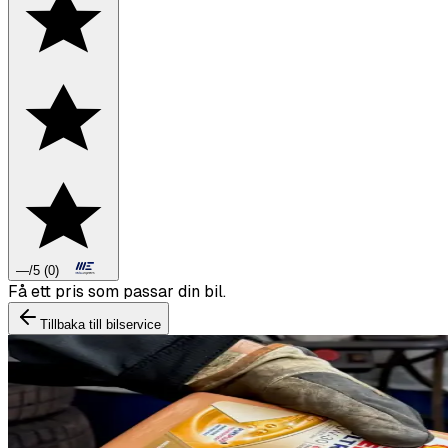
—
/5
(
0
)
Boka däckbyte eller montering inför vintern.
Tillbaka till bilservice