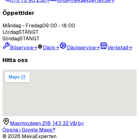
076 70 90 238
→
info@mekaexperten.se
→
Öppettider
Måndag - Fredag
09:00
-
18:00
Lördag
STÄNGT
Söndag
STÄNGT
Bilservice
→
Däck
→
Däckservice
→
Verkstad
→
Hitta oss
Masmovägen 21B, 143 32 Vårby
Öppna i Google Maps
↗
©
2026
MekaExperten