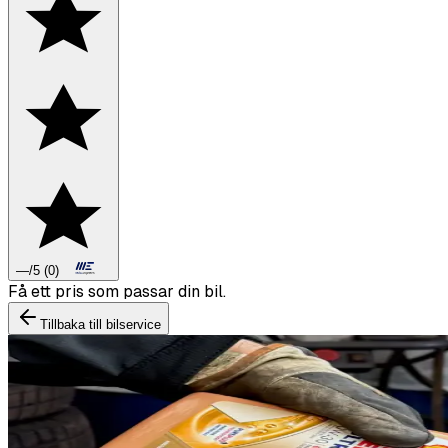
—
/5
(
0
)
Boka däckbyte eller montering inför vintern.
Tillbaka till bilservice