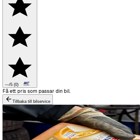
—
/5
(
0
)
Boka däckbyte eller montering inför vintern.
Tillbaka till bilservice