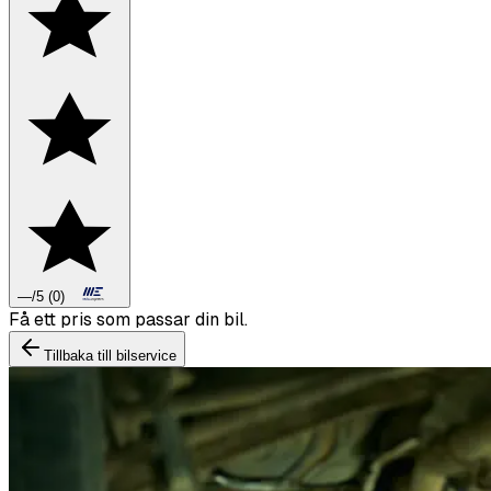
—
/5
(
0
)
Boka däckbyte eller montering inför vintern.
Tillbaka till bilservice