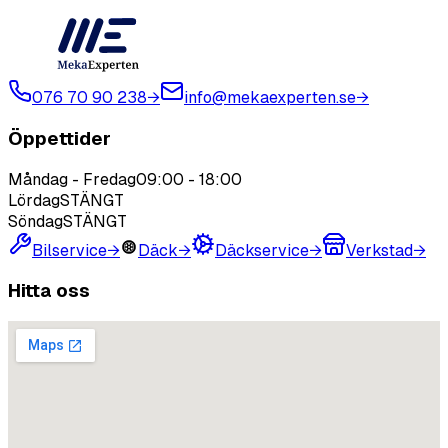
076 70 90 238
→
info@mekaexperten.se
→
Öppettider
Måndag - Fredag
09:00
-
18:00
Lördag
STÄNGT
Söndag
STÄNGT
Bilservice
→
Däck
→
Däckservice
→
Verkstad
→
Hitta oss