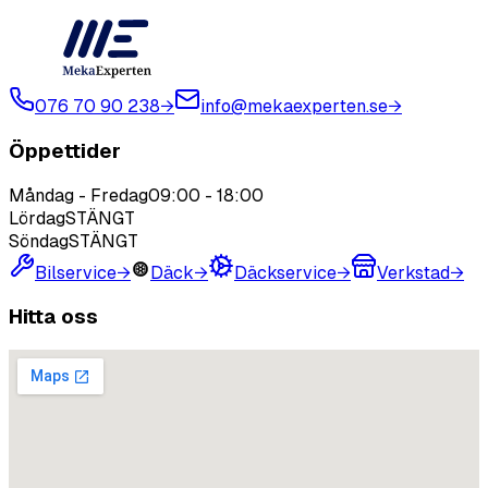
076 70 90 238
→
info@mekaexperten.se
→
Öppettider
Måndag - Fredag
09:00
-
18:00
Lördag
STÄNGT
Söndag
STÄNGT
Bilservice
→
Däck
→
Däckservice
→
Verkstad
→
Hitta oss