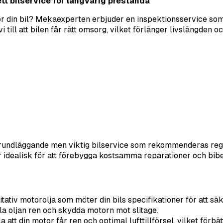
tt bilservice för långvarig prestanda
för din bil? Mekaexperten erbjuder en inspektionsservice som
i till att bilen får rätt omsorg, vilket förlänger livslängden 
 grundläggande men viktig bilservice som rekommenderas rege
r idealisk för att förebygga kostsamma reparationer och bibe
iv motorolja som möter din bils specifikationer för att säk
hålla oljan ren och skydda motorn mot slitage.
lla att din motor får ren och optimal lufttillförsel, vilket fö