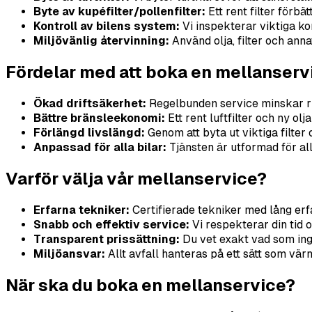
Byte av kupéfilter/pollenfilter:
Ett rent filter förb
Kontroll av bilens system:
Vi inspekterar viktiga kom
Miljövänlig återvinning:
Använd olja, filter och anna
Fördelar med att boka en mellanser
Ökad driftsäkerhet:
Regelbunden service minskar ri
Bättre bränsleekonomi:
Ett rent luftfilter och ny ol
Förlängd livslängd:
Genom att byta ut viktiga filter
Anpassad för alla bilar:
Tjänsten är utformad för all
Varför välja vår mellanservice?
Erfarna tekniker:
Certifierade tekniker med lång erfa
Snabb och effektiv service:
Vi respekterar din tid 
Transparent prissättning:
Du vet exakt vad som ingå
Miljöansvar:
Allt avfall hanteras på ett sätt som vär
När ska du boka en mellanservice?