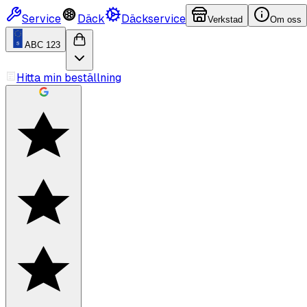
Service
Däck
Däckservice
Verkstad
Om oss
ABC 123
Hitta min beställning