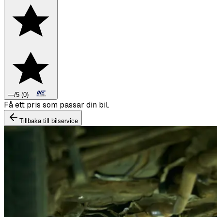
—
/5
(
0
)
Boka däckbyte eller montering inför vintern.
Tillbaka till bilservice