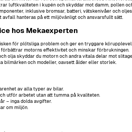
ättrar luftkvaliteten i kupén och skyddar mot damm, pollen och
ponenter, inklusive bromsar, batteri, vätskenivåer och oljesy
t avfall hanteras på ett miljövänligt och ansvarsfullt sätt.
vice hos Mekaexperten
sken för plötsliga problem och ger en tryggare körupplevel
ja förbättrar motorns effektivitet och minskar förbrukningen.
 och olja skyddar du motorn och andra vitala delar mot slitage
a bilmärken och modeller, oavsett ålder eller storlek.
renhet av alla typer av bilar.
och utför arbetet utan att tumma på kvaliteten.
r – inga dolda avgifter.
nar om miljön.