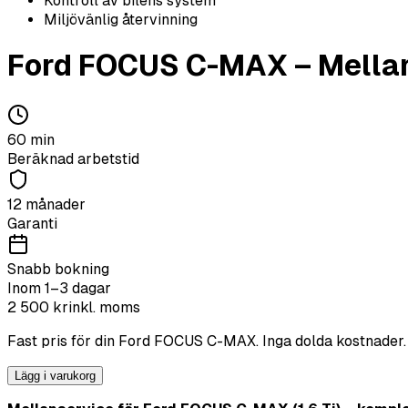
Kontroll av bilens system
Miljövänlig återvinning
Ford
FOCUS C-MAX
–
Mella
60
min
Beräknad arbetstid
12 månader
Garanti
Snabb bokning
Inom 1–3 dagar
2 500
kr
inkl. moms
Fast pris för din
Ford
FOCUS C-MAX
. Inga dolda kostnader.
Lägg i varukorg