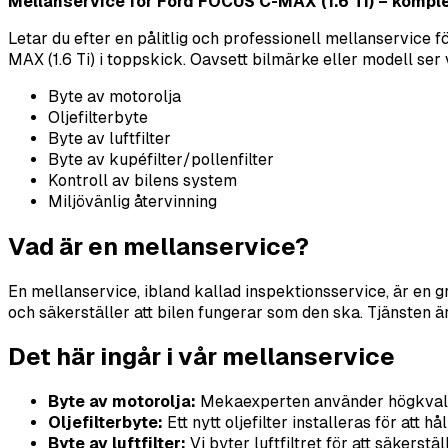
Mellanservice för Ford FOCUS C-MAX (1.6 Ti) – komple
Letar du efter en pålitlig och professionell mellanservice 
MAX (1.6 Ti) i toppskick. Oavsett bilmärke eller modell ser v
Byte av motorolja
Oljefilterbyte
Byte av luftfilter
Byte av kupéfilter/pollenfilter
Kontroll av bilens system
Miljövänlig återvinning
Vad är en mellanservice?
En mellanservice, ibland kallad inspektionsservice, är en
och säkerställer att bilen fungerar som den ska. Tjänsten ä
Det här ingår i vår mellanservice
Byte av motorolja:
Mekaexperten använder högkvalitat
Oljefilterbyte:
Ett nytt oljefilter installeras för att 
Byte av luftfilter:
Vi byter luftfiltret för att säkerstä