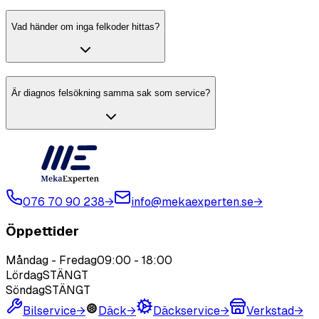
Vad händer om inga felkoder hittas?
Är diagnos felsökning samma sak som service?
076 70 90 238
→
info@mekaexperten.se
→
Öppettider
Måndag - Fredag
09:00
-
18:00
Lördag
STÄNGT
Söndag
STÄNGT
Bilservice
→
Däck
→
Däckservice
→
Verkstad
→