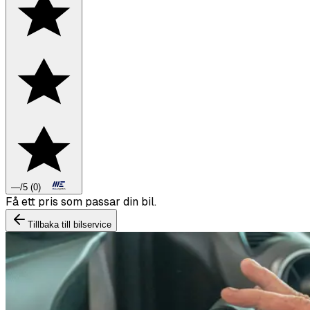
—
/5
(
0
)
Boka däckbyte eller montering inför vintern.
Tillbaka till bilservice