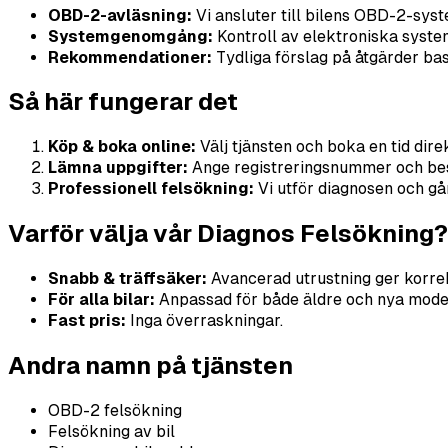
OBD-2-avläsning:
Vi ansluter till bilens OBD-2-syst
Systemgenomgång:
Kontroll av elektroniska system 
Rekommendationer:
Tydliga förslag på åtgärder bas
Så här fungerar det
Köp & boka online:
Välj tjänsten och boka en tid dir
Lämna uppgifter:
Ange registreringsnummer och besk
Professionell felsökning:
Vi utför diagnosen och gå
Varför välja vår Diagnos Felsökning?
Snabb & träffsäker:
Avancerad utrustning ger korre
För alla bilar:
Anpassad för både äldre och nya model
Fast pris:
Inga överraskningar.
Andra namn på tjänsten
OBD-2 felsökning
Felsökning av bil