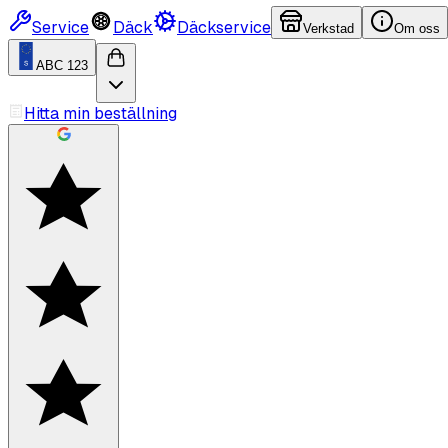
Service
Däck
Däckservice
Verkstad
Om oss
ABC 123
Hitta min beställning