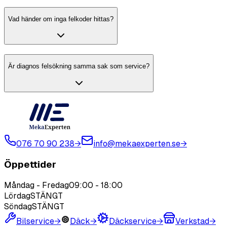
Vad händer om inga felkoder hittas?
Är diagnos felsökning samma sak som service?
076 70 90 238
→
info@mekaexperten.se
→
Öppettider
Måndag - Fredag
09:00
-
18:00
Lördag
STÄNGT
Söndag
STÄNGT
Bilservice
→
Däck
→
Däckservice
→
Verkstad
→