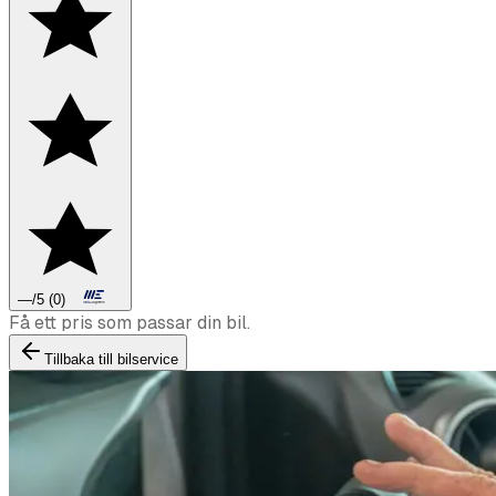
—
/5
(
0
)
Boka däckbyte eller montering inför vintern.
Tillbaka till bilservice