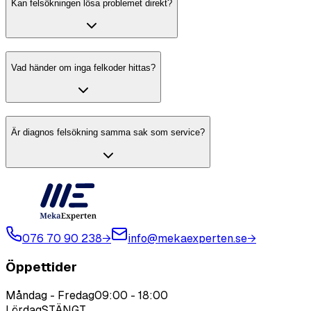
Kan felsökningen lösa problemet direkt?
Vad händer om inga felkoder hittas?
Är diagnos felsökning samma sak som service?
076 70 90 238
→
info@mekaexperten.se
→
Öppettider
Måndag - Fredag
09:00
-
18:00
Lördag
STÄNGT