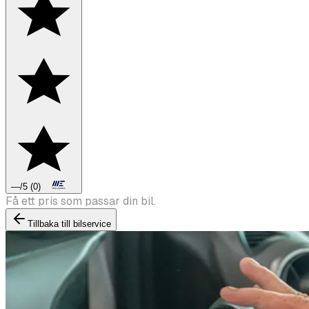
—
/5
(
0
)
Boka däckbyte eller montering inför vintern.
Tillbaka till bilservice