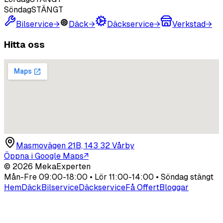
Söndag
STÄNGT
Bilservice
→
Däck
→
Däckservice
→
Verkstad
→
Hitta oss
Masmovägen 21B, 143 32 Vårby
Öppna i Google Maps
↗
©
2026
MekaExperten
Mån-Fre 09:00-18:00 • Lör 11:00-14:00 • Söndag stängt
Hem
Däck
Bilservice
Däckservice
Få Offert
Bloggar