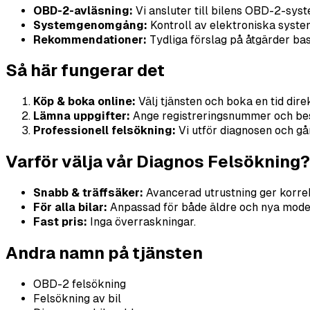
OBD-2-avläsning:
Vi ansluter till bilens OBD-2-syst
Systemgenomgång:
Kontroll av elektroniska system 
Rekommendationer:
Tydliga förslag på åtgärder bas
Så här fungerar det
Köp & boka online:
Välj tjänsten och boka en tid dir
Lämna uppgifter:
Ange registreringsnummer och besk
Professionell felsökning:
Vi utför diagnosen och gå
Varför välja vår Diagnos Felsökning?
Snabb & träffsäker:
Avancerad utrustning ger korre
För alla bilar:
Anpassad för både äldre och nya model
Fast pris:
Inga överraskningar.
Andra namn på tjänsten
OBD-2 felsökning
Felsökning av bil