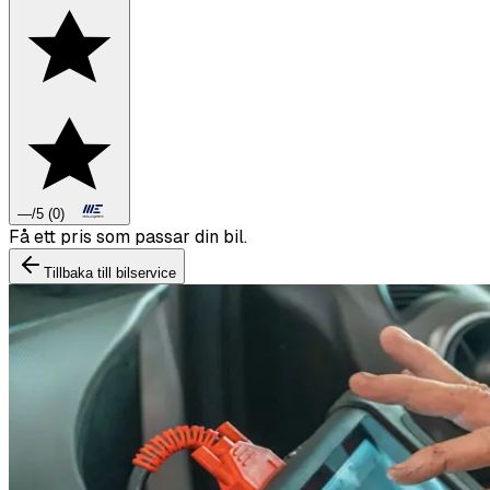
—
/5
(
0
)
Boka däckbyte eller montering inför vintern.
Tillbaka till bilservice