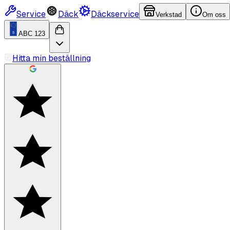
Service
Däck
Däckservice
Verkstad
Om oss
ABC 123
Hitta min beställning