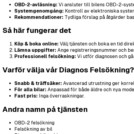
OBD-2-avläsning:
Vi ansluter till bilens OBD-2-syst
Systemgenomgång:
Kontroll av elektroniska system 
Rekommendationer:
Tydliga förslag på åtgärder bas
Så här fungerar det
Köp & boka online:
Välj tjänsten och boka en tid dir
Lämna uppgifter:
Ange registreringsnummer och besk
Professionell felsökning:
Vi utför diagnosen och gå
Varför välja vår Diagnos Felsökning?
Snabb & träffsäker:
Avancerad utrustning ger korre
För alla bilar:
Anpassad för både äldre och nya model
Fast pris:
Inga överraskningar.
Andra namn på tjänsten
OBD-2 felsökning
Felsökning av bil