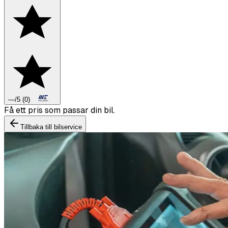
—
/5
(
0
)
Boka däckbyte eller montering inför vintern.
Tillbaka till bilservice