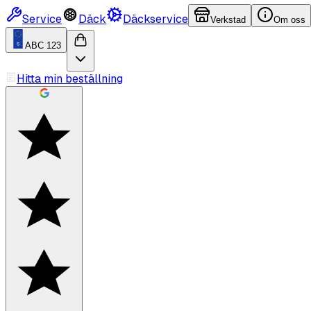
Service
Däck
Däckservice
Verkstad
Om oss
ABC 123
Hitta min beställning