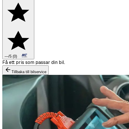
—
/5
(
0
)
Boka däckbyte eller montering inför vintern.
Tillbaka till bilservice