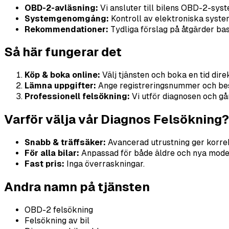
OBD-2-avläsning:
Vi ansluter till bilens OBD-2-syst
Systemgenomgång:
Kontroll av elektroniska system 
Rekommendationer:
Tydliga förslag på åtgärder bas
Så här fungerar det
Köp & boka online:
Välj tjänsten och boka en tid dir
Lämna uppgifter:
Ange registreringsnummer och besk
Professionell felsökning:
Vi utför diagnosen och gå
Varför välja vår Diagnos Felsökning?
Snabb & träffsäker:
Avancerad utrustning ger korre
För alla bilar:
Anpassad för både äldre och nya model
Fast pris:
Inga överraskningar.
Andra namn på tjänsten
OBD-2 felsökning
Felsökning av bil