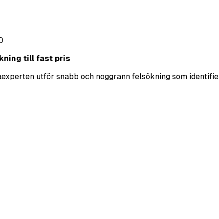
0
ning till fast pris
ekaexperten utför snabb och noggrann felsökning som identifie