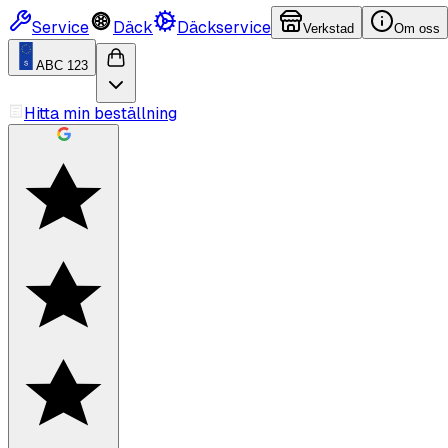
Service
Däck
Däckservice
Verkstad
Om oss
ABC 123
Hitta min beställning