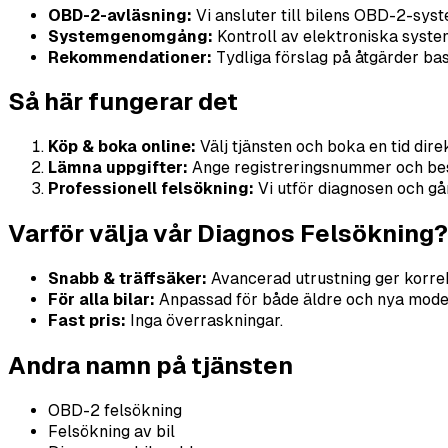
OBD-2-avläsning:
Vi ansluter till bilens OBD-2-syst
Systemgenomgång:
Kontroll av elektroniska system 
Rekommendationer:
Tydliga förslag på åtgärder bas
Så här fungerar det
Köp & boka online:
Välj tjänsten och boka en tid dir
Lämna uppgifter:
Ange registreringsnummer och besk
Professionell felsökning:
Vi utför diagnosen och gå
Varför välja vår Diagnos Felsökning?
Snabb & träffsäker:
Avancerad utrustning ger korre
För alla bilar:
Anpassad för både äldre och nya model
Fast pris:
Inga överraskningar.
Andra namn på tjänsten
OBD-2 felsökning
Felsökning av bil