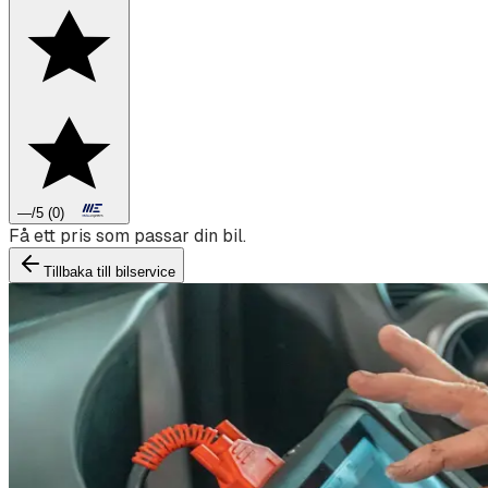
—
/5
(
0
)
Boka däckbyte eller montering inför vintern.
Tillbaka till bilservice