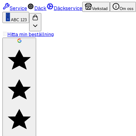
Service
Däck
Däckservice
Verkstad
Om oss
ABC 123
Hitta min beställning