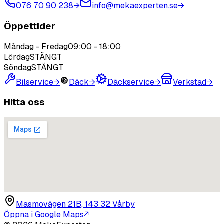
076 70 90 238
→
info@mekaexperten.se
→
Öppettider
Måndag - Fredag
09:00
-
18:00
Lördag
STÄNGT
Söndag
STÄNGT
Bilservice
→
Däck
→
Däckservice
→
Verkstad
→
Hitta oss
Masmovägen 21B, 143 32 Vårby
Öppna i Google Maps
↗