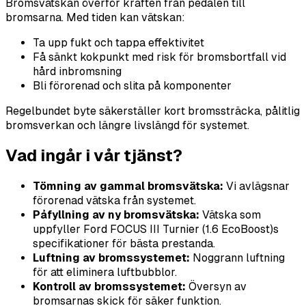
Bromsvätskan överför kraften från pedalen till
bromsarna. Med tiden kan vätskan:
Ta upp fukt och tappa effektivitet
Få sänkt kokpunkt med risk för bromsbortfall vid
hård inbromsning
Bli förorenad och slita på komponenter
Regelbundet byte säkerställer kort bromssträcka, pålitlig
bromsverkan och längre livslängd för systemet.
Vad ingår i vår tjänst?
Tömning av gammal bromsvätska:
Vi avlägsnar
förorenad vätska från systemet.
Påfyllning av ny bromsvätska:
Vätska som
uppfyller Ford FOCUS III Turnier (1.6 EcoBoost)s
specifikationer för bästa prestanda.
Luftning av bromssystemet:
Noggrann luftning
för att eliminera luftbubblor.
Kontroll av bromssystemet:
Översyn av
bromsarnas skick för säker funktion.