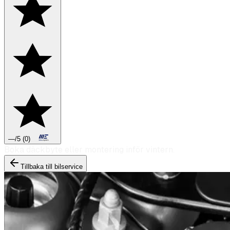
—
/5
(
0
)
Boka däckbyte eller montering inför vintern.
Tillbaka till bilservice