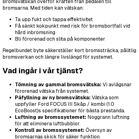
Bromsvätskan överför kraften från pedalen till
bromsarna. Med tiden kan vätskan:
Ta upp fukt och tappa effektivitet
Få sänkt kokpunkt med risk för bromsbortfall vid
hård inbromsning
Bli förorenad och slita på komponenter
Regelbundet byte säkerställer kort bromssträcka, pålitlig
bromsverkan och längre livslängd för systemet.
Vad ingår i vår tjänst?
Tömning av gammal bromsvätska:
Vi avlägsnar
förorenad vätska från systemet.
Påfyllning av ny bromsvätska:
Vätska som
uppfyller Ford FOCUS III Skåp / kombi (1.0
EcoBoost)s specifikationer för bästa prestanda.
Luftning av bromssystemet:
Noggrann luftning
för att eliminera luftbubblor.
Kontroll av bromssystemet:
Översyn av
bromsarnas skick för säker funktion.