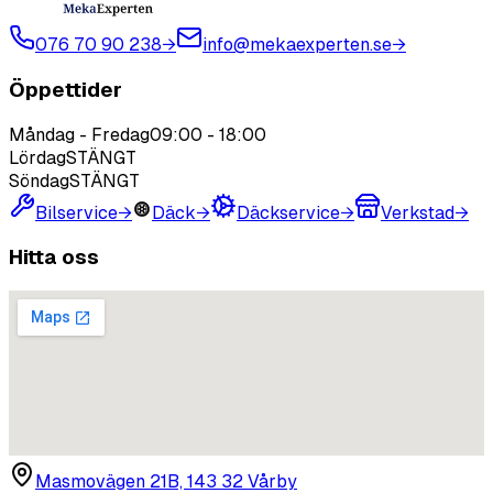
076 70 90 238
→
info@mekaexperten.se
→
Öppettider
Måndag - Fredag
09:00
-
18:00
Lördag
STÄNGT
Söndag
STÄNGT
Bilservice
→
Däck
→
Däckservice
→
Verkstad
→
Hitta oss
Masmovägen 21B, 143 32 Vårby