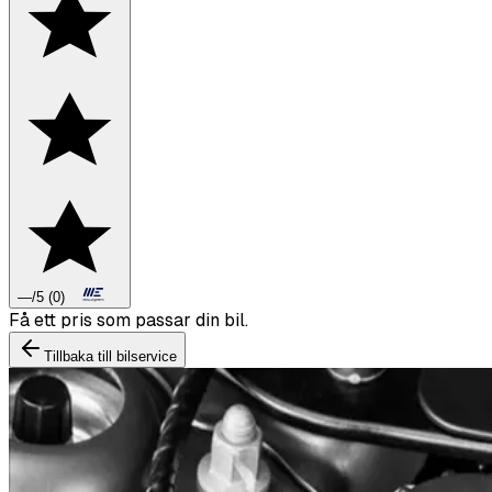
—
/5
(
0
)
Boka däckbyte eller montering inför vintern.
Tillbaka till bilservice