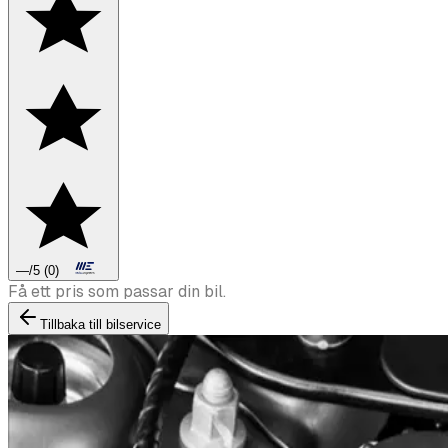
—
/5
(
0
)
Boka däckbyte eller montering inför vintern.
Tillbaka till bilservice