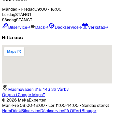
Måndag - Fredag
09:00
-
18:00
Lördag
STÄNGT
Söndag
STÄNGT
Bilservice
→
Däck
→
Däckservice
→
Verkstad
→
Hitta oss
Masmovägen 21B, 143 32 Vårby
Öppna i Google Maps
↗
©
2026
MekaExperten
Mån-Fre 09:00-18:00 • Lör 11:00-14:00 • Söndag stängt
Hem
Däck
Bilservice
Däckservice
Få Offert
Bloggar