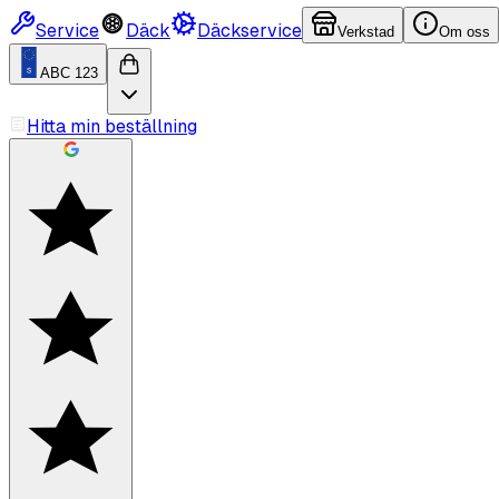
Service
Däck
Däckservice
Verkstad
Om oss
ABC 123
Hitta min beställning