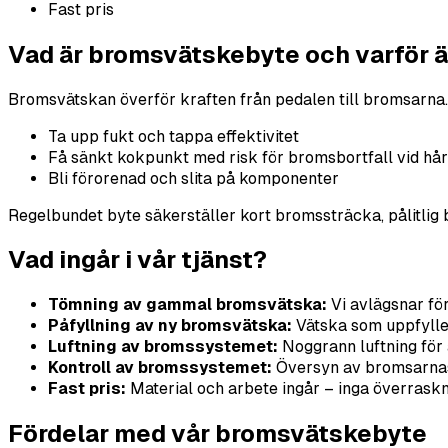
Fast pris
Vad är bromsvätskebyte och varför är
Bromsvätskan överför kraften från pedalen till bromsarna
Ta upp fukt och tappa effektivitet
Få sänkt kokpunkt med risk för bromsbortfall vid hå
Bli förorenad och slita på komponenter
Regelbundet byte säkerställer kort bromssträcka, pålitlig
Vad ingår i vår tjänst?
Tömning av gammal bromsvätska:
Vi avlägsnar fö
Påfyllning av ny bromsvätska:
Vätska som uppfyller
Luftning av bromssystemet:
Noggrann luftning för a
Kontroll av bromssystemet:
Översyn av bromsarnas 
Fast pris:
Material och arbete ingår – inga överraskn
Fördelar med vår bromsvätskebyte