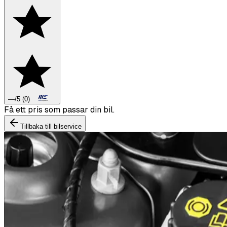
—
/5
(
0
)
Boka däckbyte eller montering inför vintern.
Tillbaka till bilservice