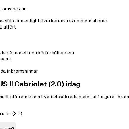
bromsverkan.
ecifikation enligt tillverkarens rekommendationer.
 utfört.
nde på modell och körförhållanden)
gsamt
rda inbromsningar
II Cabriolet (2.0) idag
ionellt utförande och kvalitetssäkrade material fungerar br
olet (2.0)
xperten?