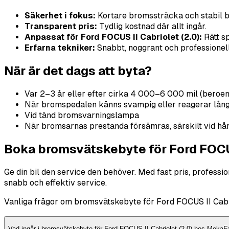
Säkerhet i fokus:
Kortare bromssträcka och stabil 
Transparent pris:
Tydlig kostnad där allt ingår.
Anpassat för Ford FOCUS II Cabriolet (2.0):
Rätt sp
Erfarna tekniker:
Snabbt, noggrant och professionellt
När är det dags att byta?
Var 2–3 år eller efter cirka 4 000–6 000 mil (beroe
När bromspedalen känns svampig eller reagerar lån
Vid tänd bromsvarningslampa
När bromsarnas prestanda försämras, särskilt vid hå
Boka bromsvätskebyte för Ford FOCUS 
Ge din bil den service den behöver. Med fast pris, profess
snabb och effektiv service.
Vanliga frågor om bromsvätskebyte för Ford FOCUS II Cabri
Vad ingår i bromsvätskebyte för Ford FOCUS II Cabriolet (2.0) hos MekaE