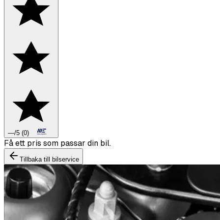
—
/5
(
0
)
Boka däckbyte eller montering inför vintern.
Tillbaka till bilservice