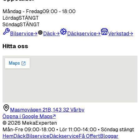
Måndag - Fredag
09:00
-
18:00
Lördag
STÄNGT
Söndag
STÄNGT
Bilservice
→
Däck
→
Däckservice
→
Verkstad
→
Hitta oss
Masmovägen 21B, 143 32 Vårby
Öppna i Google Maps
↗
©
2026
MekaExperten
Mån-Fre 09:00-18:00 • Lör 11:00-14:00 • Söndag stängt
Hem
Däck
Bilservice
Däckservice
Få Offert
Bloggar