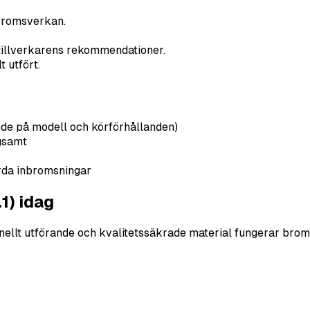
bromsverkan.
 tillverkarens rekommendationer.
 utfört.
nde på modell och körförhållanden)
gsamt
rda inbromsningar
1) idag
ionellt utförande och kvalitetssäkrade material fungerar br