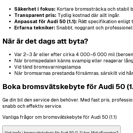
Säkerhet i fokus:
Kortare bromssträcka och stabil 
Transparent pris:
Tydlig kostnad där allt ingår.
Anpassat för Audi 50 (1.1):
Rätt specifikation enligt
Erfarna tekniker:
Snabbt, noggrant och professionellt
När är det dags att byta?
Var 2–3 år eller efter cirka 4 000–6 000 mil (beroe
När bromspedalen känns svampig eller reagerar lån
Vid tänd bromsvarningslampa
När bromsarnas prestanda försämras, särskilt vid hå
Boka bromsvätskebyte för Audi 50 (1.
Ge din bil den service den behöver. Med fast pris, profess
snabb och effektiv service.
Vanliga frågor om bromsvätskebyte för Audi 50 (1.1)
Vad ingår i bromsvätskebyte för Audi 50 (1.1) hos MekaExperten?