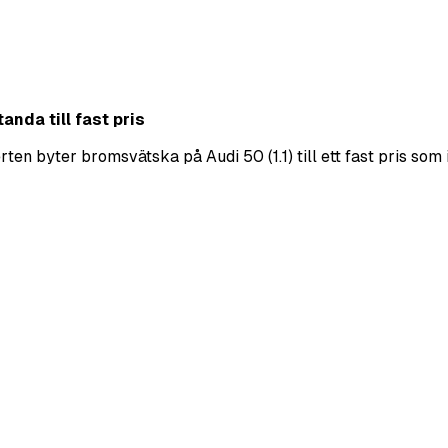
anda till fast pris
n byter bromsvätska på Audi 50 (1.1) till ett fast pris som i
e