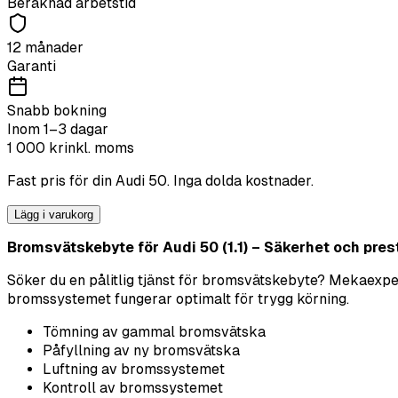
Beräknad arbetstid
12 månader
Garanti
Snabb bokning
Inom 1–3 dagar
1 000
kr
inkl. moms
Fast pris för din
Audi
50
. Inga dolda kostnader.
Lägg i varukorg
Bromsvätskebyte för Audi 50 (1.1) – Säkerhet och prest
Söker du en pålitlig tjänst för bromsvätskebyte? Mekaexperte
bromssystemet fungerar optimalt för trygg körning.
Tömning av gammal bromsvätska
Påfyllning av ny bromsvätska
Luftning av bromssystemet
Kontroll av bromssystemet