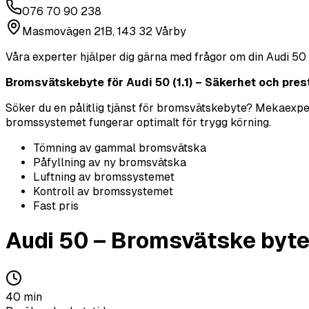
076 70 90 238
Masmovägen 21B, 143 32 Vårby
Våra experter hjälper dig gärna med frågor om din
Audi
50
Bromsvätskebyte för Audi 50 (1.1) – Säkerhet och prest
Söker du en pålitlig tjänst för bromsvätskebyte? Mekaexperte
bromssystemet fungerar optimalt för trygg körning.
Tömning av gammal bromsvätska
Påfyllning av ny bromsvätska
Luftning av bromssystemet
Kontroll av bromssystemet
Fast pris
Audi
50
–
Bromsvätske byt
40
min