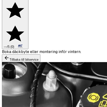
—
/5
(
0
)
Boka däckbyte eller montering inför vintern.
Tillbaka till bilservice