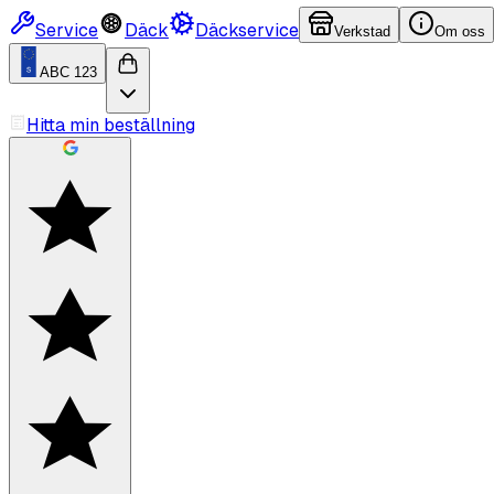
Service
Däck
Däckservice
Verkstad
Om oss
ABC 123
Hitta min beställning