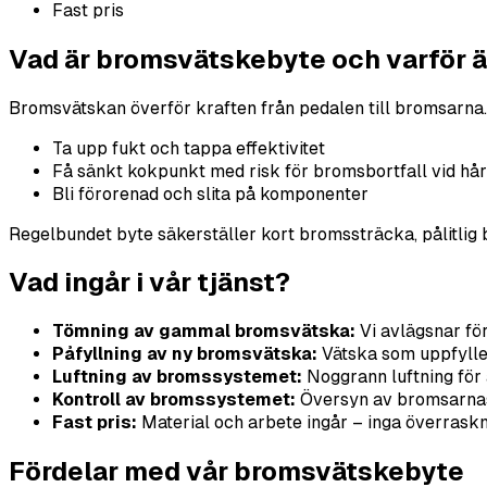
Fast pris
Vad är bromsvätskebyte och varför är
Bromsvätskan överför kraften från pedalen till bromsarna
Ta upp fukt och tappa effektivitet
Få sänkt kokpunkt med risk för bromsbortfall vid hå
Bli förorenad och slita på komponenter
Regelbundet byte säkerställer kort bromssträcka, pålitlig
Vad ingår i vår tjänst?
Tömning av gammal bromsvätska:
Vi avlägsnar fö
Påfyllning av ny bromsvätska:
Vätska som uppfyller 
Luftning av bromssystemet:
Noggrann luftning för a
Kontroll av bromssystemet:
Översyn av bromsarnas 
Fast pris:
Material och arbete ingår – inga överraskn
Fördelar med vår bromsvätskebyte