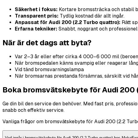
Säkerhet i fokus:
Kortare bromssträcka och stabil 
Transparent pris:
Tydlig kostnad där allt ingår.
Anpassat för Audi 200 (2.2 Turbo quattro):
Rätt sp
Erfarna tekniker:
Snabbt, noggrant och professionellt
När är det dags att byta?
Var 2–3 år eller efter cirka 4 000–6 000 mil (beroe
När bromspedalen känns svampig eller reagerar lån
Vid tänd bromsvarningslampa
När bromsarnas prestanda försämras, särskilt vid hå
Boka bromsvätskebyte för Audi 200 (
Ge din bil den service den behöver. Med fast pris, profess
snabb och effektiv service.
Vanliga frågor om bromsvätskebyte för Audi 200 (2.2 Turbo
Vad ingår i bromsvätskebyte för Audi 200 (2.2 Turbo quattro) hos MekaEx