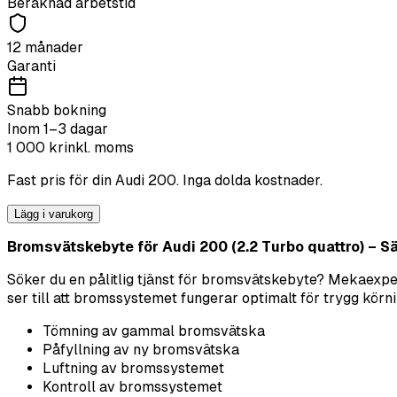
Beräknad arbetstid
12 månader
Garanti
Snabb bokning
Inom 1–3 dagar
1 000
kr
inkl. moms
Fast pris för din
Audi
200
. Inga dolda kostnader.
Lägg i varukorg
Bromsvätskebyte för Audi 200 (2.2 Turbo quattro) – Säk
Söker du en pålitlig tjänst för bromsvätskebyte? Mekaexper
ser till att bromssystemet fungerar optimalt för trygg körni
Tömning av gammal bromsvätska
Påfyllning av ny bromsvätska
Luftning av bromssystemet
Kontroll av bromssystemet