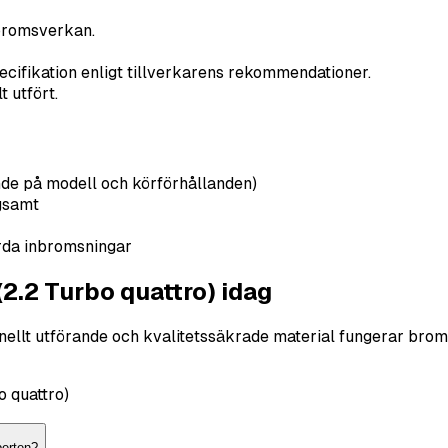
bromsverkan.
ecifikation enligt tillverkarens rekommendationer.
 utfört.
nde på modell och körförhållanden)
gsamt
rda inbromsningar
2.2 Turbo quattro) idag
ionellt utförande och kvalitetssäkrade material fungerar br
 quattro)
perten?