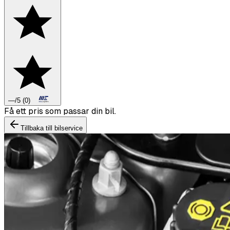
—
/5
(
0
)
Få ett pris som passar din bil.
Tillbaka till bilservice