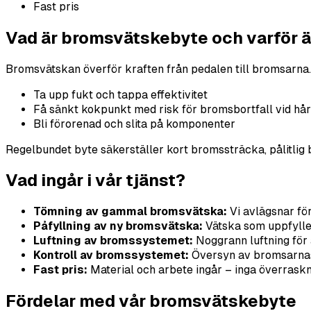
Fast pris
Vad är bromsvätskebyte och varför är
Bromsvätskan överför kraften från pedalen till bromsarna
Ta upp fukt och tappa effektivitet
Få sänkt kokpunkt med risk för bromsbortfall vid hå
Bli förorenad och slita på komponenter
Regelbundet byte säkerställer kort bromssträcka, pålitlig
Vad ingår i vår tjänst?
Tömning av gammal bromsvätska:
Vi avlägsnar fö
Påfyllning av ny bromsvätska:
Vätska som uppfyller
Luftning av bromssystemet:
Noggrann luftning för a
Kontroll av bromssystemet:
Översyn av bromsarnas 
Fast pris:
Material och arbete ingår – inga överraskn
Fördelar med vår bromsvätskebyte