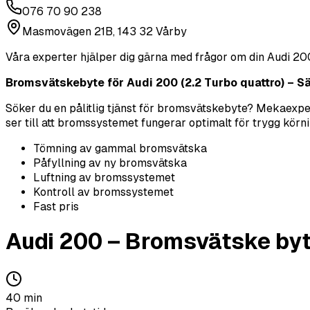
076 70 90 238
Masmovägen 21B, 143 32 Vårby
Våra experter hjälper dig gärna med frågor om din
Audi
20
Bromsvätskebyte för Audi 200 (2.2 Turbo quattro) – Säk
Söker du en pålitlig tjänst för bromsvätskebyte? Mekaexper
ser till att bromssystemet fungerar optimalt för trygg körni
Tömning av gammal bromsvätska
Påfyllning av ny bromsvätska
Luftning av bromssystemet
Kontroll av bromssystemet
Fast pris
Audi
200
–
Bromsvätske by
40
min