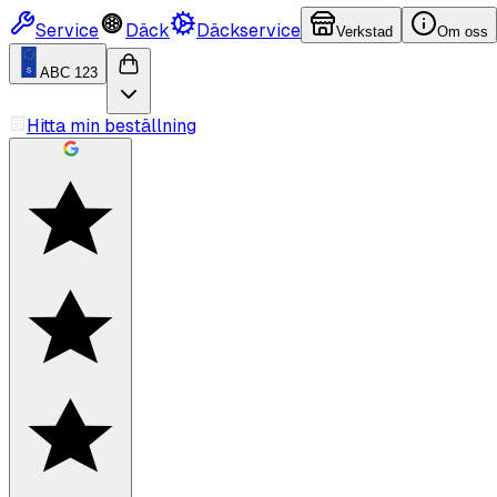
Service
Däck
Däckservice
Verkstad
Om oss
ABC 123
Hitta min beställning