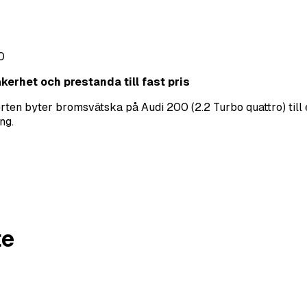
0
erhet och prestanda till fast pris
ten byter bromsvätska på Audi 200 (2.2 Turbo quattro) till e
ng.
te