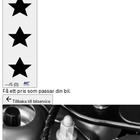
—
/5
(
0
)
Boka däckbyte eller montering inför vintern.
Tillbaka till bilservice