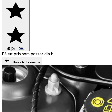
—
/5
(
0
)
Boka däckbyte eller montering inför vintern.
Tillbaka till bilservice