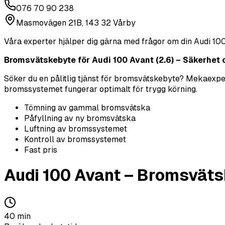
076 70 90 238
Masmovägen 21B, 143 32 Vårby
Våra experter hjälper dig gärna med frågor om din
Audi
100
Bromsvätskebyte för Audi 100 Avant (2.6) – Säkerhet o
Söker du en pålitlig tjänst för bromsvätskebyte? Mekaexpert
bromssystemet fungerar optimalt för trygg körning.
Tömning av gammal bromsvätska
Påfyllning av ny bromsvätska
Luftning av bromssystemet
Kontroll av bromssystemet
Fast pris
Audi
100 Avant
–
Bromsväts
40
min