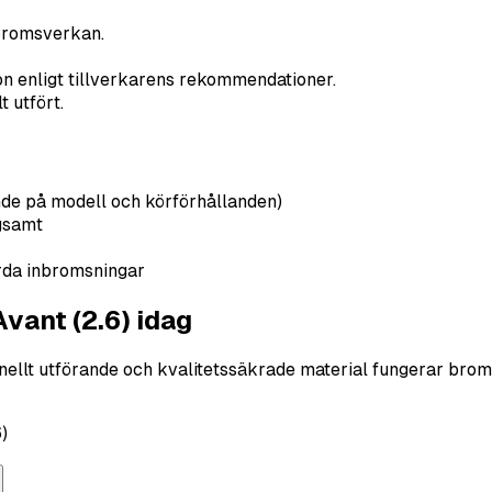
bromsverkan.
on enligt tillverkarens rekommendationer.
 utfört.
nde på modell och körförhållanden)
gsamt
rda inbromsningar
vant (2.6) idag
ionellt utförande och kvalitetssäkrade material fungerar br
)