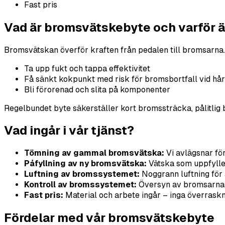
Fast pris
Vad är bromsvätskebyte och varför är
Bromsvätskan överför kraften från pedalen till bromsarna
Ta upp fukt och tappa effektivitet
Få sänkt kokpunkt med risk för bromsbortfall vid hå
Bli förorenad och slita på komponenter
Regelbundet byte säkerställer kort bromssträcka, pålitlig
Vad ingår i vår tjänst?
Tömning av gammal bromsvätska:
Vi avlägsnar fö
Påfyllning av ny bromsvätska:
Vätska som uppfyller
Luftning av bromssystemet:
Noggrann luftning för a
Kontroll av bromssystemet:
Översyn av bromsarnas 
Fast pris:
Material och arbete ingår – inga överraskn
Fördelar med vår bromsvätskebyte