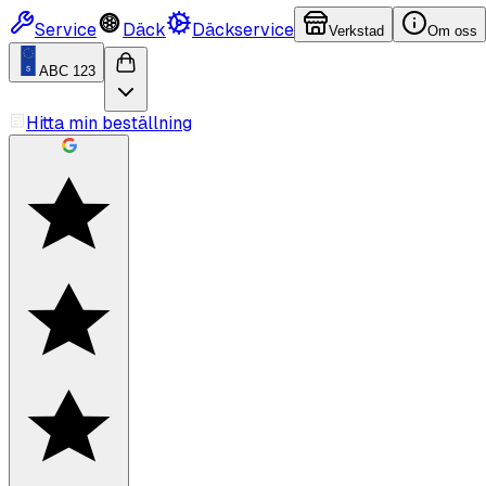
Service
Däck
Däckservice
Verkstad
Om oss
ABC 123
Hitta min beställning