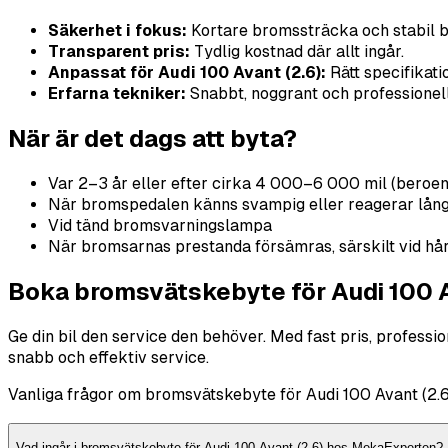
Säkerhet i fokus:
Kortare bromssträcka och stabil 
Transparent pris:
Tydlig kostnad där allt ingår.
Anpassat för Audi 100 Avant (2.6):
Rätt specifikati
Erfarna tekniker:
Snabbt, noggrant och professionellt
När är det dags att byta?
Var 2–3 år eller efter cirka 4 000–6 000 mil (beroe
När bromspedalen känns svampig eller reagerar lån
Vid tänd bromsvarningslampa
När bromsarnas prestanda försämras, särskilt vid hå
Boka bromsvätskebyte för Audi 100 A
Ge din bil den service den behöver. Med fast pris, profess
snabb och effektiv service.
Vanliga frågor om bromsvätskebyte för Audi 100 Avant (2.6
Vad ingår i bromsvätskebyte för Audi 100 Avant (2.6) hos MekaExperten?